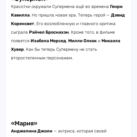
Красотки окружали Супермена ещё во времена
Генри
Кавилла
. Но пришла новая эра. Теперь герой —
Дэвид
Коренсвет
. Его возлюбленную и главного критика
сыграла
Рэйчел Броснахэн
. Кроме того, в фильме
появятся
Изабела Мерсед
,
Милли Олкок
и
Микаэла
Хувер
. Как бы теперь Супермену не стать
второстепенным персонажем.
«Мария»
Анджелина Джоли
— актриса, которая своей