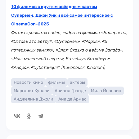
10 фильмов с крутым звёздным кастом
Супермен, Джон Уик и всё самое интересное с
CinemaCon-2025
Фото: скриншоты видео, кадры из фильмов «Балерина»,
«Оставь это ветру», «Супермен», «Мария», «В
потерянных землях», «Злая: Сказка о ведьме Запада»,
«Наш маленький секрет», Битлджус Битлджус»,
«Анора», «Субстанция» (Кинопоиск, Kinorium)
Новости кино
фильмы
актёры
Маргарет Куолли
Ариана Гранде
Мила Йовович
Анджелина Джоли
Ана де Армас