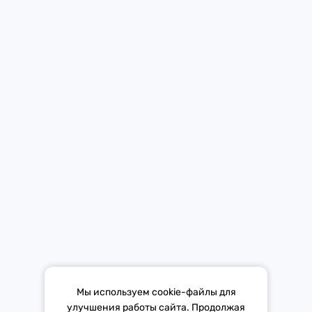
Новости
Контакты
Мобильное приложение Европы Плюс в твоем телефоне.
Средство массовой информации «Европа Плюс»
зарегистрировано 21 ноября 2014 г. в форме распространения
«Сетевое издание». Свидетельство Эл № ФС77-59972 от
21.11.2014 выдано Федеральной службой по надзору в сфере
связи, информационных технологий и массовых коммуникаций
(Роскомнадзор).
*Mediascope, Radio Index – РОССИЯ 100К+, ИЮЛЬ - ДЕКАБРЬ
Мы используем cookie-файлы для
2025 г., AQH Share, население 12+
улучшения работы сайта. Продолжая