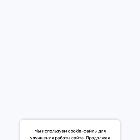
Новости
Контакты
Мобильное приложение Европы Плюс в твоем телефоне.
Средство массовой информации «Европа Плюс»
зарегистрировано 21 ноября 2014 г. в форме распространения
«Сетевое издание». Свидетельство Эл № ФС77-59972 от
21.11.2014 выдано Федеральной службой по надзору в сфере
связи, информационных технологий и массовых коммуникаций
(Роскомнадзор).
*Mediascope, Radio Index – РОССИЯ 100К+, ИЮЛЬ - ДЕКАБРЬ
Мы используем cookie-файлы для
2025 г., AQH Share, население 12+
улучшения работы сайта. Продолжая