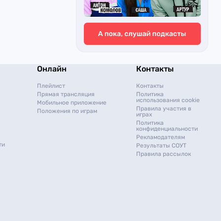
Онлайн
Контакты
Плейлист
Контакты
Прямая трансляция
Политика
использования cookie
Мобильное приложение
Правила участия в
Положения по играм
играх
Политика
конфиденциальности
Рекламодателям
ти
Результаты СОУТ
Правила рассылок