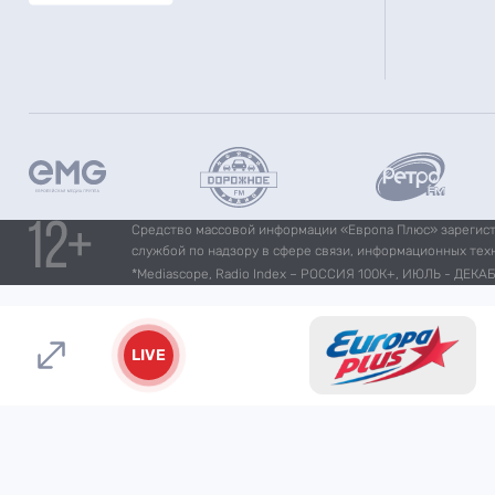
Средство массовой информации «Европа Плюс» зарегистр
службой по надзору в сфере связи, информационных тех
*Mediascope, Radio Index – РОССИЯ 100К+, ИЮЛЬ - ДЕКАБР
LIVE