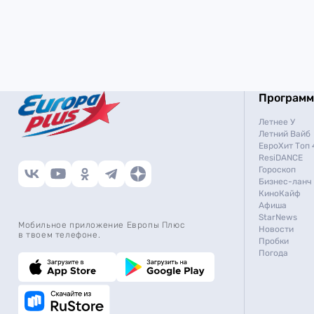
Програм
Летнее У
Летний Вайб
ЕвроХит Топ 
ResiDANCE
Гороскоп
Бизнес-ланч
КиноКайф
Афиша
StarNews
Мобильное приложение Европы Плюс
Новости
в твоем телефоне.
Пробки
Погода