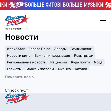
КИ!
БОЛЬШЕ ХИТОВ! БОЛЬШЕ МУЗЫКИ!
№ 1 в России*
Новости
Week&Star
Европа Плюс
Звезды
Стиль жизни
Новости кино
Важная информация
Розыгрыши
Региональные новости
Рецензии
Куда пойти
Мода
Гаджеты
Ближе к звездам
Музыка
Котики
Мемы и тренды
Факты и списки
Премии
Показать все
Путешествия
Рейтинги
Игры
Пол Радд
Список пуст