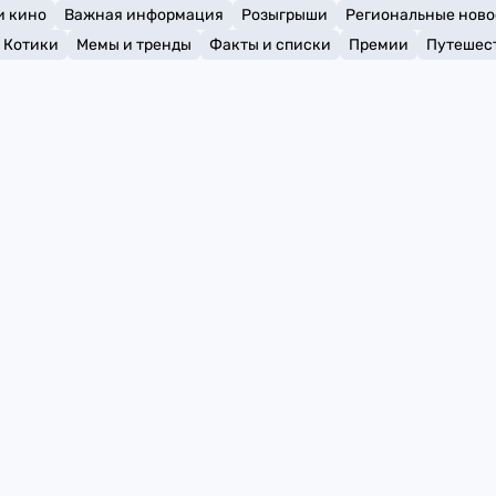
и кино
Важная информация
Розыгрыши
Региональные ново
Котики
Мемы и тренды
Факты и списки
Премии
Путешес