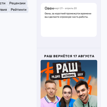
сти
Рецензии
Овен
март 21 – апрель 20
твия
Рейтинги
Овны, за короткий промежуток времени
вы сделаете огромную часть работы.