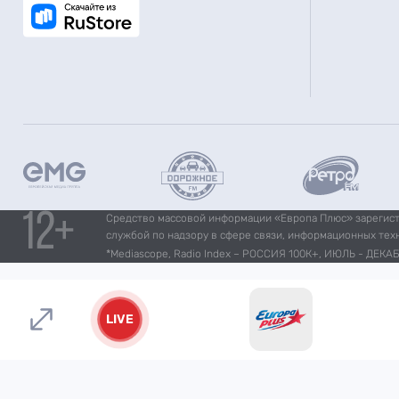
Средство массовой информации «Европа Плюс» зарегистр
службой по надзору в сфере связи, информационных тех
*Mediascope, Radio Index – РОССИЯ 100К+, ИЮЛЬ - ДЕКАБР
LIVE