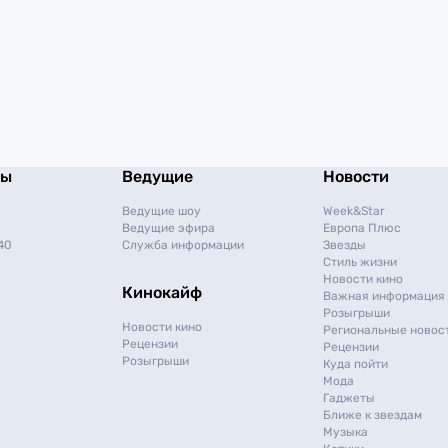
мы
Ведущие
Новости
Ведущие шоу
Week&Star
Ведущие эфира
Европа Плюс
40
Служба информации
Звезды
Стиль жизни
Новости кино
Кинокайф
Важная информация
Розыгрыши
Новости кино
Региональные новос
Рецензии
Рецензии
Розыгрыши
Куда пойти
Мода
Гаджеты
Ближе к звездам
Музыка