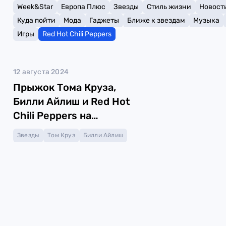
Week&Star
Европа Плюс
Звезды
Стиль жизни
Новост
Куда пойти
Мода
Гаджеты
Ближе к звездам
Музыка
Игры
Red Hot Chili Peppers
12 августа 2024
Прыжок Тома Круза,
Билли Айлиш и Red Hot
Chili Peppers на
закрытии Олимпиады
Звезды
Том Круз
Билли Айлиш