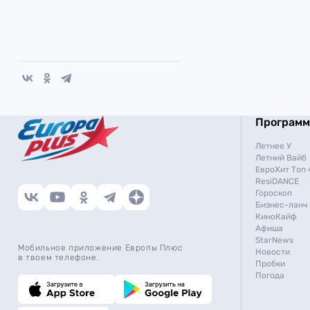
Програм
Летнее У
Летний Вайб
ЕвроХит Топ 
ResiDANCE
Гороскоп
Бизнес-ланч
КиноКайф
Афиша
StarNews
Мобильное приложение Европы Плюс
Новости
в твоем телефоне.
Пробки
Погода