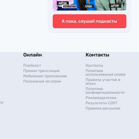
Онлайн
Контакты
Плейлист
Контакты
Прямая трансляция
Политика
использования cookie
Мобильное приложение
Правила участия в
Положения по играм
играх
Политика
конфиденциальности
Рекламодателям
ти
Результаты СОУТ
Правила рассылок