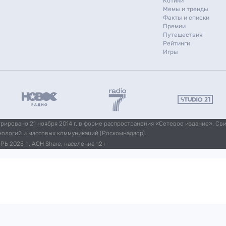
Котики
Мемы и тренды
Факты и списки
Премии
Путешествия
Рейтинги
Игры
ировано 21 ноября 2014 г. в форме распространения «Сетевое издание». Св
нологий и массовых коммуникаций (Роскомнадзор).
Ь 2025 г., AQH Share, население 12+