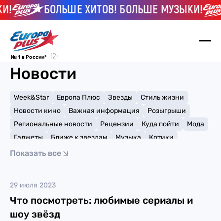
И!
БОЛЬШЕ ХИТОВ! БОЛЬШЕ МУЗЫКИ!
№ 1 в России*
Новости
Week&Star
Европа Плюс
Звезды
Стиль жизни
Новости кино
Важная информация
Розыгрыши
Региональные новости
Рецензии
Куда пойти
Мода
Гаджеты
Ближе к звездам
Музыка
Котики
Мемы и тренды
Факты и списки
Премии
Показать все
Путешествия
Рейтинги
Игры
Леа Мишель
29 июля 2023
Что посмотреть: любимые сериалы и
шоу звёзд