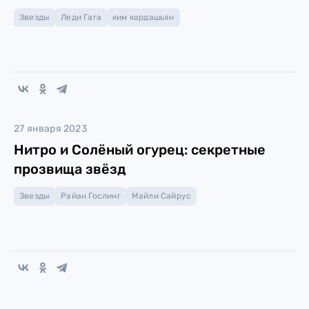
Звезды
Леди Гага
ким кардашьян
27 января 2023
Нитро и Солёный огурец: секретные
прозвища звёзд
Звезды
Райан Гослинг
Майли Сайрус