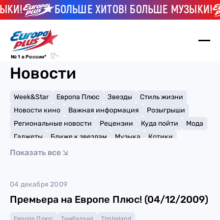
ЫКИ!
БОЛЬШЕ ХИТОВ! БОЛЬШЕ МУЗЫКИ!
№ 1 в России*
Новости
Week&Star
Европа Плюс
Звезды
Стиль жизни
Новости кино
Важная информация
Розыгрыши
Региональные новости
Рецензии
Куда пойти
Мода
Гаджеты
Ближе к звездам
Музыка
Котики
Мемы и тренды
Факты и списки
Премии
Показать все
Путешествия
Рейтинги
Игры
Katy Perry
04 декабря 2009
Премьера на Европе Плюс! (04/12/2009)
Европа Плюс
Тимбалэнд
Timbaland