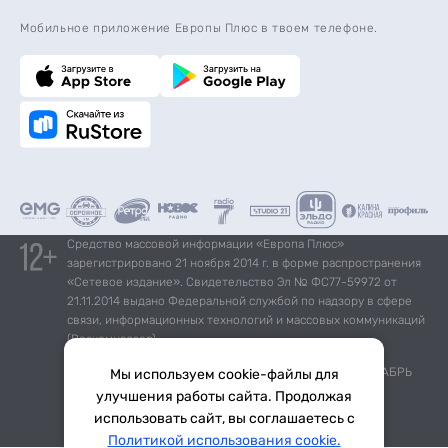
Мобильное приложение Европы Плюс в твоем телефоне.
Средство массовой информации «Европа Плюс»
зарегистрировано 21 ноября 2014 г. в форме распространения
«Сетевое издание». Свидетельство Эл № ФС77-59972 от
21.11.2014 выдано Федеральной службой по надзору в сфере
связи, информационных технологий и массовых коммуникаций
(Роскомнадзор).
*Mediascope, Radio Index – РОССИЯ 100К+, ИЮЛЬ - ДЕКАБРЬ
Мы используем cookie-файлы для
2025 г., AQH Share, население 12+
улучшения работы сайта. Продолжая
использовать сайт, вы соглашаетесь с
Тема дня
Гороскоп
Политикой использования cookie.