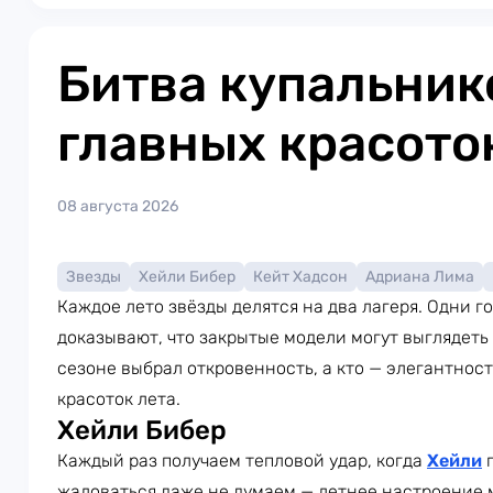
Битва купальник
главных красото
08 августа 2026
Звезды
Хейли Бибер
Кейт Хадсон
Адриана Лима
Каждое лето звёзды делятся на два лагеря. Одни г
доказывают, что закрытые модели могут выглядеть 
сезоне выбрал откровенность, а кто — элегантнос
красоток лета.
Хейли Бибер
Каждый раз получаем тепловой удар, когда
Хейли
п
жаловаться даже не думаем — летнее настроение 