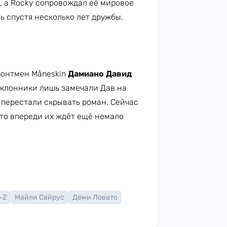
a, а Rocky сопровождал её мировое
 спустя несколько лет дружбы.
онтмен Måneskin
Дамиано Давид
оклонники лишь замечали Дав на
и перестали скрывать роман. Сейчас
что впереди их ждёт ещё немало
-Z
Майли Сайрус
Деми Ловато