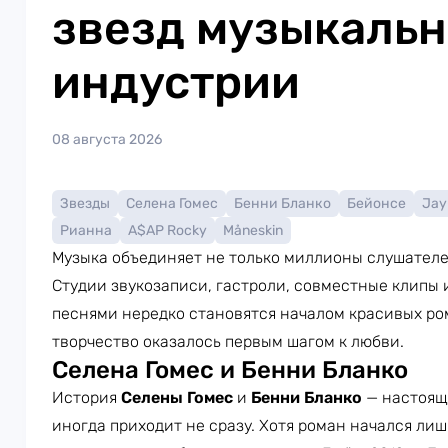
звезд музыкаль
индустрии
08 августа 2026
Звезды
Селена Гомес
Бенни Бланко
Бейонсе
Jay
Рианна
A$AP Rocky
Måneskin
Музыка объединяет не только миллионы слушателей
Студии звукозаписи, гастроли, совместные клипы 
песнями нередко становятся началом красивых ром
творчество оказалось первым шагом к любви.
Селена Гомес и Бенни Бланко
История
Селены Гомес
и
Бенни Бланко
— настояще
иногда приходит не сразу. Хотя роман начался лиш