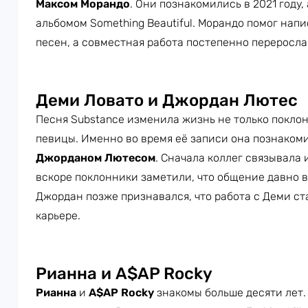
Максом
Морандо
. Они познакомились в 2021 году,
альбомом Something Beautiful. Морандо помог нап
песен, а совместная работа постепенно переросла
Деми Ловато и Джордан Лютес
Песня Substance изменила жизнь не только покло
певицы. Именно во время её записи она познаком
Джорданом Лютесом
. Сначала коллег связывала
вскоре поклонники заметили, что общение давно в
Джордан позже признавался, что работа с Деми ста
карьере.
Рианна и A$AP Rocky
Рианна
и
A$AP Rocky
знакомы больше десяти лет