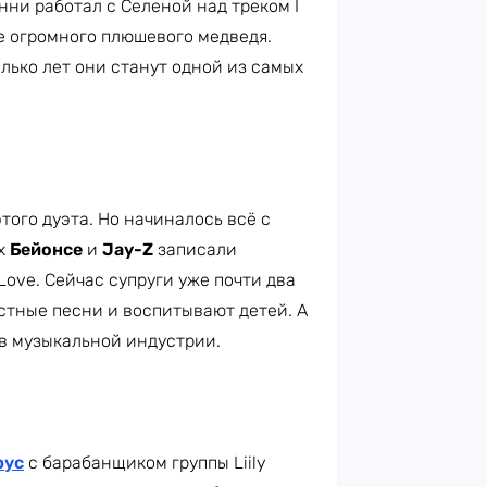
нни работал с Селеной над треком I
ме огромного плюшевого медведя.
олько лет они станут одной из самых
того дуэта. Но начиналось всё с
-х
Бейонсе
и
Jay-Z
записали
 Love. Сейчас супруги уже почти два
стные песни и воспитывают детей. А
 в музыкальной индустрии.
рус
с барабанщиком группы Liily