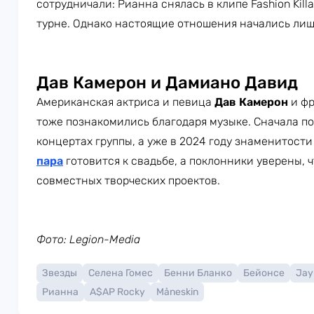
сотрудничали: Рианна снялась в клипе Fashion Kill
турне. Однако настоящие отношения начались лишь
Дав Камерон и Дамиано Давид
Американская актриса и певица
Дав Камерон
и фр
тоже познакомились благодаря музыке. Сначала п
концертах группы, а уже в 2024 году знаменитост
пара
готовится к свадьбе, а поклонники уверены, 
совместных творческих проектов.
Фото: Legion-Media
Звезды
Селена Гомес
Бенни Бланко
Бейонсе
Jay
Рианна
A$AP Rocky
Måneskin