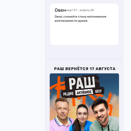
Овен
март 21 – апрель 20
Овны, сломайте стену непонимания
разговорами по душам.