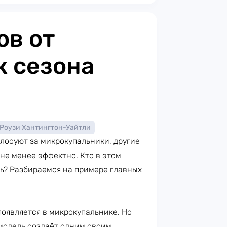
ов от
к сезона
Роузи Хантингтон-Уайтли
олосуют за микрокупальники, другие
не менее эффектно. Кто в этом
ть? Разбираемся на примере главных
оявляется в микрокупальнике. Но
модель создаёт одним своим