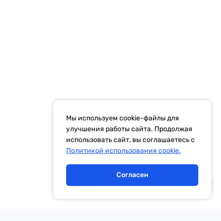
Мы используем cookie-файлы для
улучшения работы сайта. Продолжая
идетельство Эл № ФС77-59972 от 21.11.2014 выдано Федеральной
использовать сайт, вы соглашаетесь с
Политикой использования cookie.
Согласен