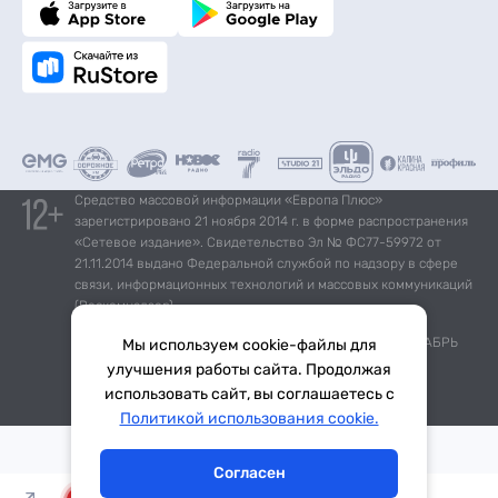
Средство массовой информации «Европа Плюс»
зарегистрировано 21 ноября 2014 г. в форме распространения
«Сетевое издание». Свидетельство Эл № ФС77-59972 от
21.11.2014 выдано Федеральной службой по надзору в сфере
связи, информационных технологий и массовых коммуникаций
(Роскомнадзор).
*Mediascope, Radio Index – РОССИЯ 100К+, ИЮЛЬ - ДЕКАБРЬ
Мы используем cookie-файлы для
2025 г., AQH Share, население 12+
улучшения работы сайта. Продолжая
использовать сайт, вы соглашаетесь с
Тема дня
Гороскоп
Политикой использования cookie.
Согласен