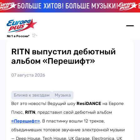
БОЛЬШЕ ХИТОВ! БОЛЬШЕ МУЗЫКИ!
Б
№ 1 в России*
RITN выпустил дебютный
альбом «Перешифт»
07 августа 2026
Ближе к звездам
Музыка
Вот это новость! Ведущий шоу
ResiDANCE
на Европе
Плюс,
RITN
, представил свой дебютный альбом
«Перешифт»
. В пластинку вошли 12 треков,
объединивших топовое звучание электронной музыки
— Deep House, Tech House, UK Garage, Electronica, UK