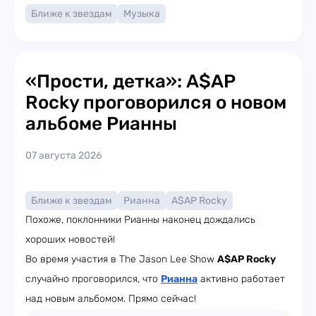
Ближе к звездам
Музыка
«Прости, детка»: A$AP
Rocky проговорился о новом
альбоме Рианны
07 августа 2026
Ближе к звездам
Рианна
A$AP Rocky
Похоже, поклонники Рианны наконец дождались
хороших новостей!
Во время участия в The Jason Lee Show
A$AP Rocky
случайно проговорился, что
Рианна
активно работает
над новым альбомом. Прямо сейчас!