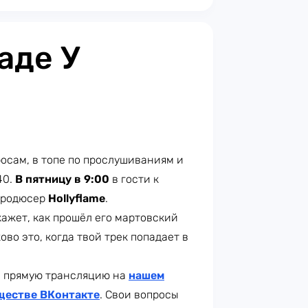
аде У
росам, в топе по прослушиваниям и
40.
В пятницу в 9:00
в гости к
-продюсер
Hollyflame
.
кажет, как прошёл его мартовский
ково это, когда твой трек попадает в
 прямую трансляцию на
нашем
ществе ВКонтакте
. Свои вопросы