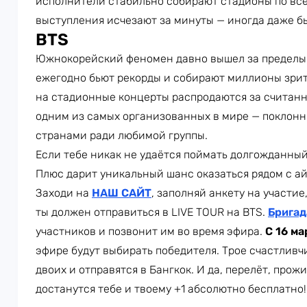
исполнители стабильно собирают стадионы по всем
выступления исчезают за минуты — иногда даже бы
BTS
Южнокорейский феномен давно вышел за пределы 
ежегодно бьют рекорды и собирают миллионы зрит
на стадионные концерты распродаются за считан
одним из самых организованных в мире — поклонн
странами ради любимой группы.
Если тебе никак не удаётся поймать долгожданный
Плюс дарит уникальный шанс оказаться рядом с а
Заходи на
НАШ САЙТ
, заполняй анкету на участие
ты должен отправиться в LIVE TOUR на BTS.
Бригад
участников и позвонит им во время эфира.
С 16 ма
эфире будут выбирать победителя. Трое счастлив
двоих и отправятся в Бангкок. И да, перелёт, про
достанутся тебе и твоему +1 абсолютно бесплатн