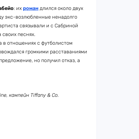
абейо
: их
роман
длился около двух
году экс-возлюбленные ненадолго
артиста связывали и с Сабриной
 своих песнях.
ла в отношениях с футболистом
провождался громкими расставаниями
предложение, но получил отказ, а
ne, кампейн Tiffany & Co.