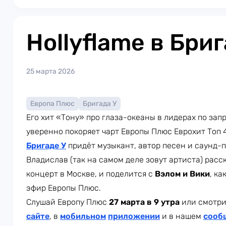
Hollyflame в Бриг
25 марта 2026
Европа Плюс
Бригада У
Его хит «Тону» про глаза-океаны в лидерах по зап
уверенно покоряет чарт Европы Плюс Еврохит Топ 
Бригаде У
придёт музыкант, автор песен и саунд
Владислав (так на самом деле зовут артиста) расс
концерт в Москве, и поделится с
Вэлом и Вики
, ка
эфир Европы Плюс.
Слушай Европу Плюс
27 марта в 9 утра
или смотри
сайте
, в
мобильном
приложении
и в нашем
сооб