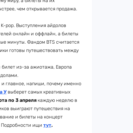
у миру, а билеты на их
стрее, чем открывается продажа.
K-pop. Выступления айдолов
елей онлайн и оффлайн, а билеты
ные минуты. Фандом BTS считается
ики готовы путешествовать между
 билет из-за ажиотажа, Европа
йдолами.
, и главное, напиши, почему именно
а У
выберет самых креативных
рта по 3 апреля
каждую неделю в
чиков выиграют путешествия на
живание и билеты на концерт
о! Подробности ищи
тут
.