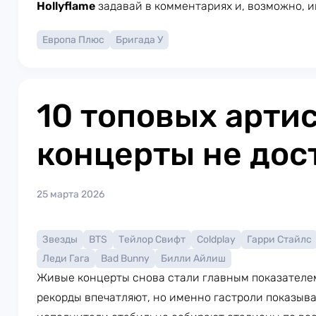
Hollyflame
задавай в комментариях и, возможно, и
Европа Плюс
Бригада У
10 топовых артис
концерты не дос
25 марта 2026
Звезды
BTS
Тейлор Свифт
Coldplay
Гарри Стайлс
Леди Гага
Bad Bunny
Билли Айлиш
Живые концерты снова стали главным показателем
рекорды впечатляют, но именно гастроли показыв