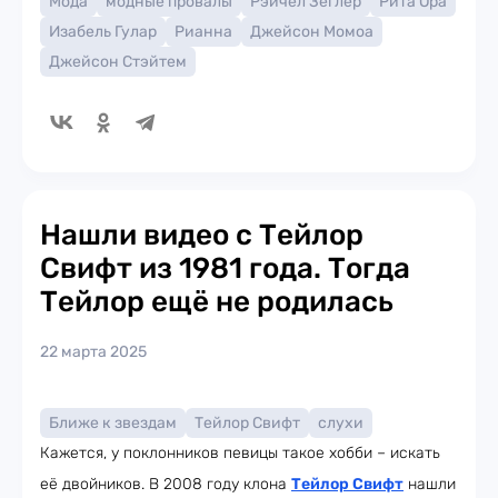
Мода
модные провалы
Рэйчел Зеглер
Рита Ора
Изабель Гулар
Рианна
Джейсон Момоа
Джейсон Стэйтем
Нашли видео с Тейлор
Свифт из 1981 года. Тогда
Тейлор ещё не родилась
22 марта 2025
Ближе к звездам
Тейлор Свифт
слухи
Кажется, у поклонников певицы такое хобби – искать
её двойников. В 2008 году клона
Тейлор Свифт
нашли