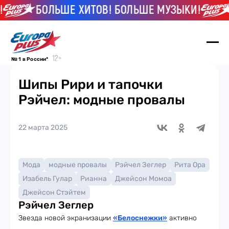
БОЛЬШЕ ХИТОВ! БОЛЬШЕ МУЗЫКИ!
№ 1 в России*
Шипы Рири и тапочки
Рэйчел: модные провалы
22 марта 2025
Мода
модные провалы
Рэйчел Зеглер
Рита Ора
Изабель Гулар
Рианна
Джейсон Момоа
Джейсон Стэйтем
Рэйчел Зеглер
Звезда новой экранизации
«Белоснежки»
активно