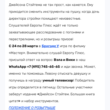
Джейсона Стэйтема не так прост, как кажется. Ему
приходится сменить инструменты на пушку, когда дочь
директора стройки похищают неизвестные.
Слушателей Европы Плюс ждёт не только
захватывающее расследование с погонями и
перестрелками, но и розыгрыш призов!
С 24 по 28 марта
в
Бригаде У
игра по фильму
«Мастер». Внимательно слушай Европу Плюс,
присылай ответ на вопрос
Вэла и Вики
в наш
WhatsApp +7 (495) 745-65-65
и жди звонка. Может,
именно ты поможешь Левону отыскать девушку и
получишь в награду
умный телевизор
! Победитель
игры определится в пятницу. Остальные участники
заберут издание
«
Джейсон Стэйтем. Большая книга
цитат
»
и набор инструментов.
ПОЛОЖЕНИЕ О РОЗЫГРЫШЕ