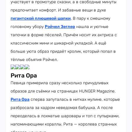
участвует в промотуре сказки, а в свободные минуты
предпочитает комфорт. И забавные вещи в духе
гигантской плюшевой шапки
. В пару к смешному
головному убору
Рэйчел Зеглер
нашла и уютные
тапочки в форме пёселей. Причём носит их актриса с
классическим мини и шикарной укладкой. А ещё
больше уюта образ придаёт кролик, который попал в
тёплые объятия Рэйчел.
Рита Ора
Певица примерила сразу несколько причудливых
образов для съёмки на страницах HUNGER Magazine.
Рита Ора
сперва запуталась в нитках мулине, которые
разбросала за кадром неведомая бабушка. А после
переоделась в лохматые шаровары и топ с пупырками,
напоминающими кораллы. Рита — королева странных