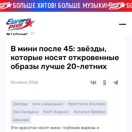
БОЛЬШЕ ХИТОВ! БОЛЬШЕ МУЗЫКИ!
БОЛ
№ 1 в России*
В мини после 45: звёзды,
которые носят откровенные
образы лучше 20-летних
06 июня 2026
Звезды
ким кардашьян
Кристина Агилера
Зои Салдана
Кейт Хадсон
Наталья Орейро
Шакира
Эти красотки носят мини, глубокие вырезы и