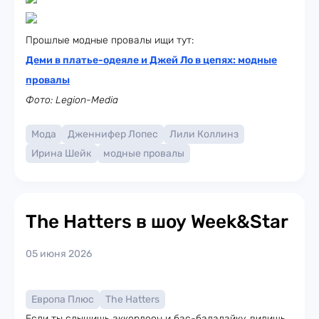
Прошлые модные провалы ищи тут:
Деми в платье-одеяле и Джей Ло в цепях: модные
провалы
Фото: Legion-Media
Мода
Дженнифер Лопес
Лили Коллинз
Ирина Шейк
модные провалы
The Hatters в шоу Week&Star
05 июня 2026
Европа Плюс
The Hatters
Если ты слышишь аккордеон и бас-балалайку, видишь