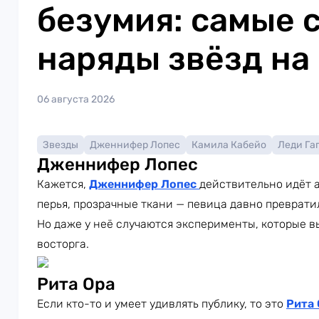
безумия: самые 
наряды звёзд на
06 августа 2026
Звезды
Дженнифер Лопес
Камила Кабейо
Леди Га
Дженнифер Лопес
Кажется,
Дженнифер Лопес
действительно идёт а
перья, прозрачные ткани — певица давно преврати
Но даже у неё случаются эксперименты, которые в
восторга.
Рита Ора
Если кто-то и умеет удивлять публику, то это
Рита 