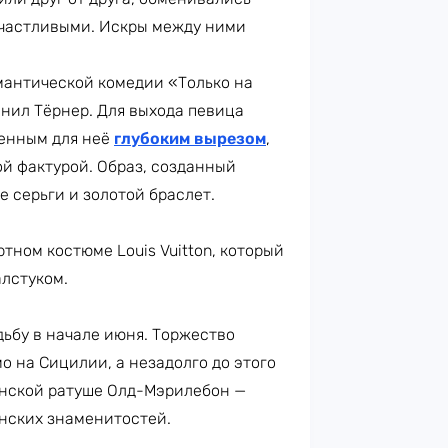
частливыми. Искры между ними
антической комедии «Только на
лнил Тёрнер. Для выхода певица
менным для неё
глубоким вырезом
,
й фактурой. Образ, созданный
 серьги и золотой браслет.
тном костюме Louis Vuitton, который
алстуком.
ьбу в начале июня. Торжество
о на Сицилии, а незадолго до этого
нской ратуше Олд-Мэрилебон —
анских знаменитостей.