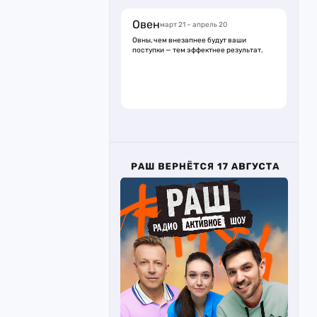
Овен
март 21 – апрель 20
Овны, чем внезапнее будут ваши
поступки — тем эффектнее результат.