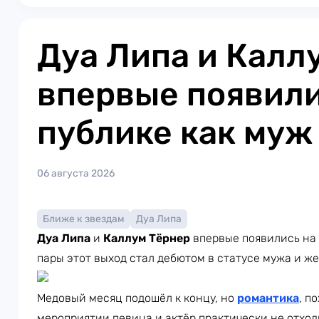
Дуа Липа и Калл
впервые появили
публике как муж
06 августа 2026
Ближе к звездам
Дуа Липа
Дуа Липа
и
Каллум Тёрнер
впервые появились на 
пары этот выход стал дебютом в статусе мужа и ж
Медовый месяц подошёл к концу, но
романтика
, п
мероприятии певица и актёр практически не отход