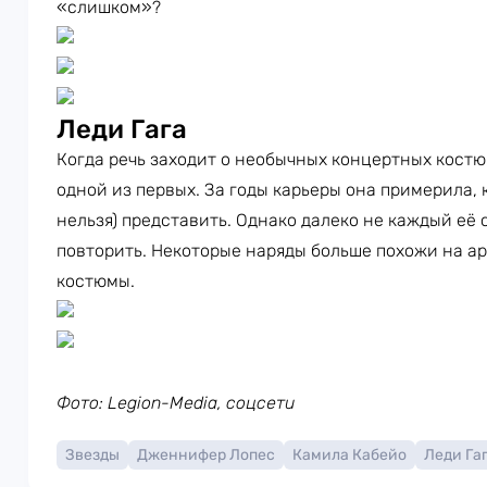
«слишком»?
Леди Гага
Когда речь заходит о необычных концертных кост
одной из первых. За годы карьеры она примерила, к
нельзя) представить. Однако далеко не каждый её
повторить. Некоторые наряды больше похожи на а
костюмы.
Фото: Legion-Media, соцсети
Звезды
Дженнифер Лопес
Камила Кабейо
Леди Га