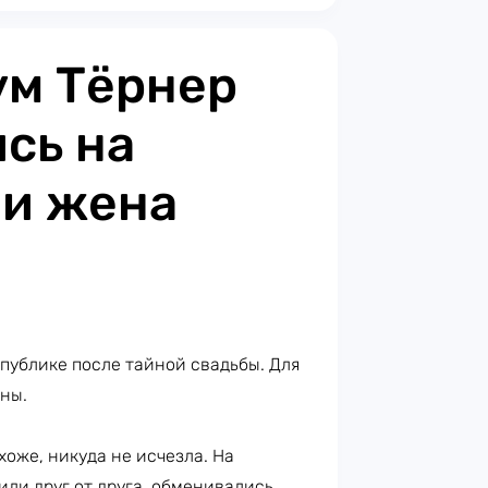
ум Тёрнер
сь на
 и жена
публике после тайной свадьбы. Для
ены.
охоже, никуда не исчезла. На
или друг от друга, обменивались