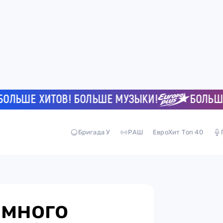
ЬШЕ ХИТОВ! БОЛЬШЕ МУЗЫКИ!
БОЛЬШЕ Х
Бригада У
РАШ
ЕвроХит Топ 40
емного