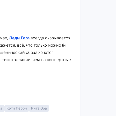
юмах,
Леди Гага
всегда оказывается
ажется, всё, что только можно (и
 сценический образ хочется
рт-инсталляции, чем на концертные
га
Кэти Перри
Рита Ора