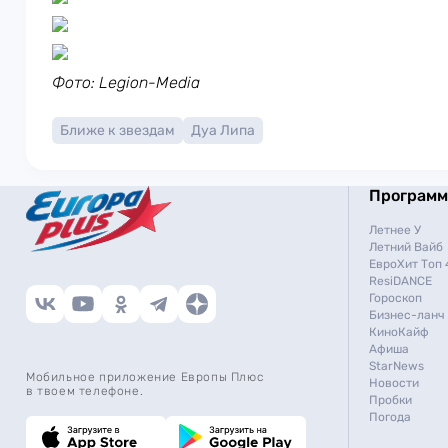
Фото: Legion-Media
Ближе к звездам
Дуа Липа
Програм
Летнее У
Летний Вайб
ЕвроХит Топ 
ResiDANCE
Гороскоп
Бизнес-ланч
КиноКайф
Афиша
StarNews
Мобильное приложение Европы Плюс
Новости
в твоем телефоне.
Пробки
Погода