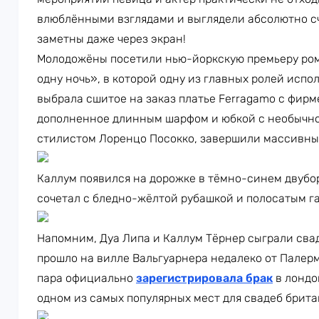
влюблёнными взглядами и выглядели абсолютно с
заметны даже через экран!
Молодожёны посетили нью-йоркскую премьеру ром
одну ночь», в которой одну из главных ролей испо
выбрала сшитое на заказ платье Ferragamo с фир
дополненное длинным шарфом и юбкой с необычно
стилистом Лоренцо Посокко, завершили массивные
Каллум появился на дорожке в тёмно-синем двубор
сочетал с бледно-жёлтой рубашкой и полосатым г
Напомним, Дуа Липа и Каллум Тёрнер сыграли свад
прошло на вилле Вальгуарнера недалеко от Палерм
пара официально
зарегистрировала брак
в лондо
одном из самых популярных мест для свадеб брит