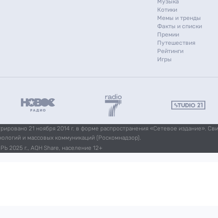
Музыка
Котики
Мемы и тренды
Факты и списки
Премии
Путешествия
Рейтинги
Игры
ировано 21 ноября 2014 г. в форме распространения «Сетевое издание». Св
нологий и массовых коммуникаций (Роскомнадзор).
Ь 2025 г., AQH Share, население 12+