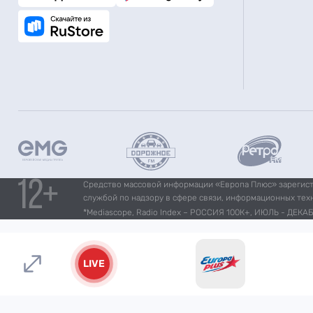
Средство массовой информации «Европа Плюс» зарегистр
службой по надзору в сфере связи, информационных тех
*Mediascope, Radio Index – РОССИЯ 100К+, ИЮЛЬ - ДЕКАБР
LIVE