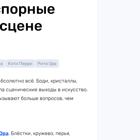
спорные
 сцене
га
Кэти Перри
Рита Ора
бсолютно всё. Боди, кристаллы,
ла сценические выходы в искусство.
ызывают больше вопросов, чем
Ора
. Блёстки, кружево, перья,