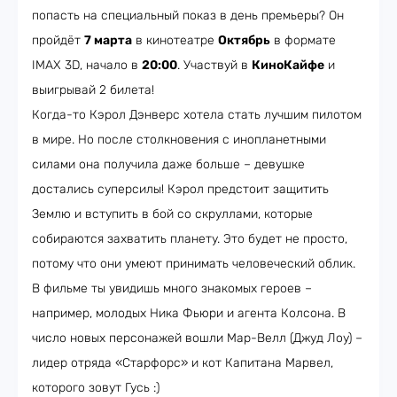
попасть на специальный показ в день премьеры? Он
пройдёт
7 марта
в кинотеатре
Октябрь
в формате
IMAX 3D, начало в
20:00
. Участвуй в
КиноКайфе
и
выигрывай 2 билета!
Когда-то Кэрол Дэнверс хотела стать лучшим пилотом
в мире. Но после столкновения с инопланетными
силами она получила даже больше – девушке
достались суперсилы! Кэрол предстоит защитить
Землю и вступить в бой со скруллами, которые
собираются захватить планету. Это будет не просто,
потому что они умеют принимать человеческий облик.
В фильме ты увидишь много знакомых героев –
например, молодых Ника Фьюри и агента Колсона. В
число новых персонажей вошли Мар-Велл (Джуд Лоу) –
лидер отряда «Старфорс» и кот Капитана Марвел,
которого зовут Гусь :)