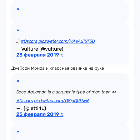
:,)
#Oscars
pic.twitter.com/HAeAuTxT5D
— Vulture (@vulture)
25 февраля 2019 г.
Джейсон Момоа и классная резинка на руке
Sooo Aquaman is a scrunchie type of man then 👀
#Oscars
pic.twitter.com/G8jdQ0Dwi6
— . (@letti4u)
25 февраля 2019 г.