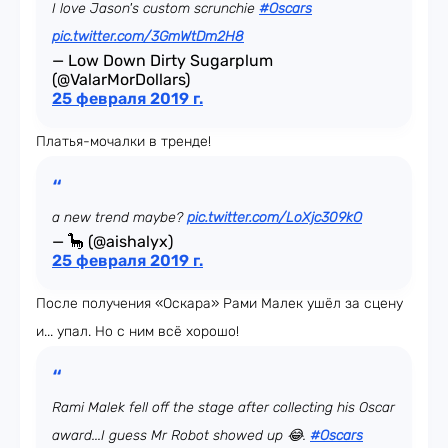
I love Jason's custom scrunchie
#Oscars
pic.twitter.com/3GmWtDm2H8
— Low Down Dirty Sugarplum
(@ValarMorDollars)
25 февраля 2019 г.
Платья-мочалки в тренде!
a new trend maybe?
pic.twitter.com/LoXjc309kO
— 🦕 (@aishalyx)
25 февраля 2019 г.
После получения «Оскара» Рами Малек ушёл за сцену
и... упал. Но с ним всё хорошо!
Rami Malek fell off the stage after collecting his Oscar
award...I guess Mr Robot showed up 😂.
#Oscars