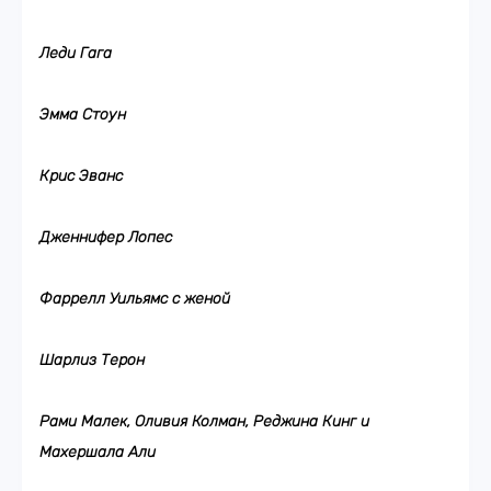
Леди Гага
Эмма Стоун
Крис Эванс
Дженнифер Лопес
Фаррелл Уильямс с женой
Шарлиз Терон
Рами Малек, Оливия Колман, Реджина Кинг и
Махершала Али