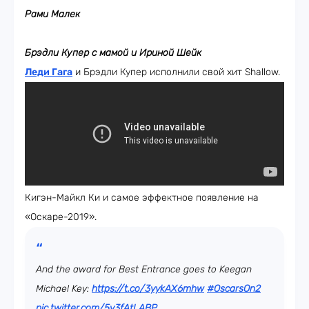
Рами Малек
Брэдли Купер с мамой и Ириной Шейк
Леди Гага
и Брэдли Купер исполнили свой хит Shallow.
Кигэн-Майкл Ки и самое эффектное появление на
«Оскаре-2019».
And the award for Best Entrance goes to Keegan
Michael Key:
https://t.co/3yykAX6mhw
#OscarsOn2
pic.twitter.com/5v3fAtLABP