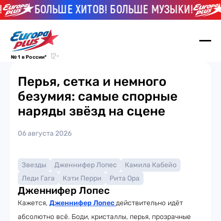
БОЛЬШЕ ХИТОВ! БОЛЬШЕ МУЗЫКИ!
№ 1 в России*
Перья, сетка и немного
безумия: самые спорные
наряды звёзд на сцене
06 августа 2026
Звезды
Дженнифер Лопес
Камила Кабейо
Леди Гага
Кэти Перри
Рита Ора
Дженнифер Лопес
Кажется,
Дженнифер Лопес
действительно идёт
абсолютно всё. Боди, кристаллы, перья, прозрачные