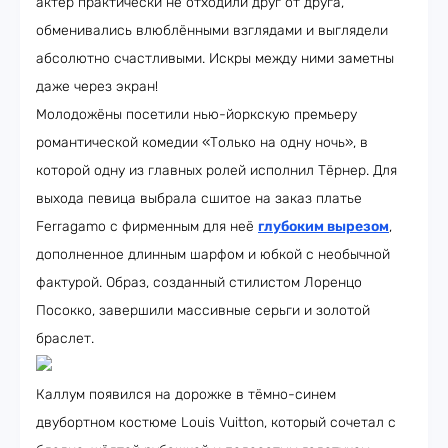
актёр практически не отходили друг от друга,
обменивались влюблёнными взглядами и выглядели
абсолютно счастливыми. Искры между ними заметны
даже через экран!
Молодожёны посетили нью-йоркскую премьеру
романтической комедии «Только на одну ночь», в
которой одну из главных ролей исполнил Тёрнер. Для
выхода певица выбрала сшитое на заказ платье
Ferragamo с фирменным для неё
глубоким вырезом
,
дополненное длинным шарфом и юбкой с необычной
фактурой. Образ, созданный стилистом Лоренцо
Посокко, завершили массивные серьги и золотой
браслет.
Каллум появился на дорожке в тёмно-синем
двубортном костюме Louis Vuitton, который сочетал с