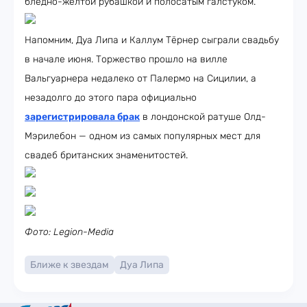
бледно-жёлтой рубашкой и полосатым галстуком.
Напомним, Дуа Липа и Каллум Тёрнер сыграли свадьбу
в начале июня. Торжество прошло на вилле
Вальгуарнера недалеко от Палермо на Сицилии, а
незадолго до этого пара официально
зарегистрировала брак
в лондонской ратуше Олд-
Мэрилебон — одном из самых популярных мест для
свадеб британских знаменитостей.
Фото: Legion-Media
Ближе к звездам
Дуа Липа