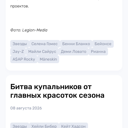
проектов.
Фото: Legion-Media
Звезды
Селена Гомес
Бенни Бланко
Бейонсе
Jay-Z
Майли Сайрус
Деми Ловато
Рианна
A$AP Rocky
Måneskin
Битва купальников от
главных красоток сезона
08 августа 2026
Звезды
Хейли Бибер
Кейт Хадсон