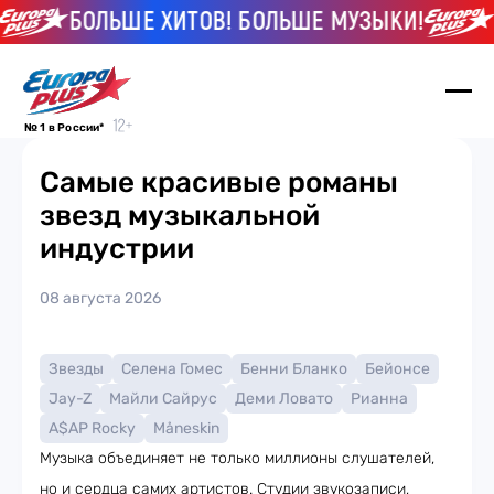
БОЛЬШЕ ХИТОВ! БОЛЬШЕ МУЗЫКИ!
Б
№ 1 в России*
Самые красивые романы
звезд музыкальной
индустрии
08 августа 2026
Звезды
Селена Гомес
Бенни Бланко
Бейонсе
Jay-Z
Майли Сайрус
Деми Ловато
Рианна
A$AP Rocky
Måneskin
Музыка объединяет не только миллионы слушателей,
но и сердца самих артистов. Студии звукозаписи,