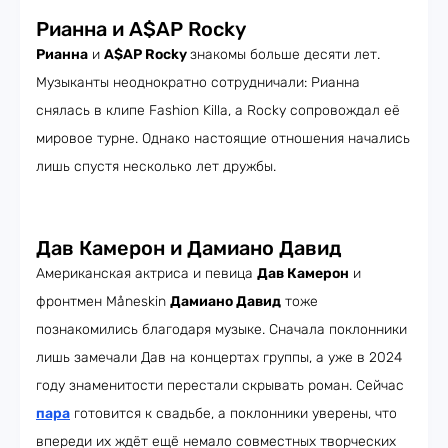
Рианна и A$AP Rocky
Рианна
и
A$AP Rocky
знакомы больше десяти лет.
Музыканты неоднократно сотрудничали: Рианна
снялась в клипе Fashion Killa, а Rocky сопровождал её
мировое турне. Однако настоящие отношения начались
лишь спустя несколько лет дружбы.
Дав Камерон и Дамиано Давид
Американская актриса и певица
Дав Камерон
и
фронтмен Måneskin
Дамиано Давид
тоже
познакомились благодаря музыке. Сначала поклонники
лишь замечали Дав на концертах группы, а уже в 2024
году знаменитости перестали скрывать роман. Сейчас
пара
готовится к свадьбе, а поклонники уверены, что
впереди их ждёт ещё немало совместных творческих