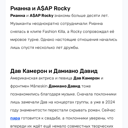
Рианна и A$AP Rocky
Рианна
и
A$AP Rocky
знакомы больше десяти лет.
Музыканты неоднократно сотрудничали: Рианна
снялась в клипе Fashion Killa, а Rocky сопровождал её
мировое турне. Однако настоящие отношения начались
лишь спустя несколько лет дружбы.
Дав Камерон и Дамиано Давид
Американская актриса и певица
Дав Камерон
и
фронтмен Måneskin
Дамиано Давид
тоже
познакомились благодаря музыке. Сначала поклонники
лишь замечали Дав на концертах группы, а уже в 2024
году знаменитости перестали скрывать роман. Сейчас
пара
готовится к свадьбе, а поклонники уверены, что
впереди их ждёт ещё немало совместных творческих