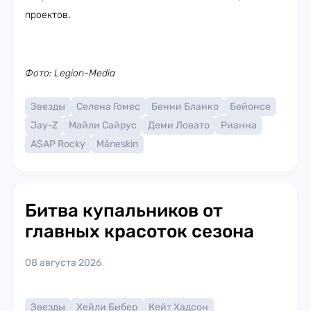
проектов.
Фото: Legion-Media
Звезды
Селена Гомес
Бенни Бланко
Бейонсе
Jay-Z
Майли Сайрус
Деми Ловато
Рианна
A$AP Rocky
Måneskin
Битва купальников от
главных красоток сезона
08 августа 2026
Звезды
Хейли Бибер
Кейт Хадсон