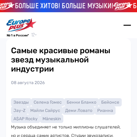
БОЛЬШЕ ХИТОВ! БОЛЬШЕ МУЗЫКИ!
БО
№ 1 в России*
Самые красивые романы
звезд музыкальной
индустрии
08 августа 2026
Звезды
Селена Гомес
Бенни Бланко
Бейонсе
Jay-Z
Майли Сайрус
Деми Ловато
Рианна
A$AP Rocky
Måneskin
Музыка объединяет не только миллионы слушателей,
но и сердца самих артистов. Студии звукозаписи,