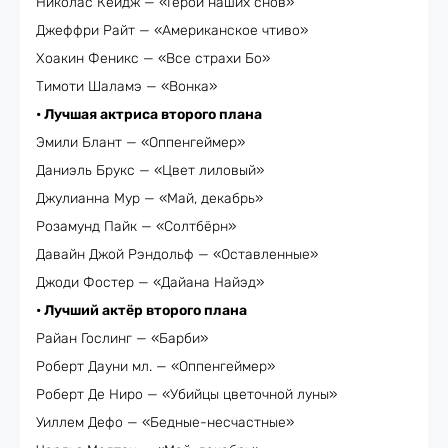
Николас Кейдж — «Герой наших снов»
Джеффри Райт — «Американское чтиво»
Хоакин Феникс — «Все страхи Бо»
Тимоти Шаламэ — «Вонка»
• Лучшая актриса второго плана
Эмили Блант — «Оппенгеймер»
Даниэль Брукс — «Цвет лиловый»
Джулианна Мур — «Май, декабрь»
Розамунд Пайк — «Солтбёрн»
Давайн Джой Рэндольф — «Оставленные»
Джоди Фостер — «Дайана Найэд»
• Лучший актёр второго плана
Райан Гослинг — «Барби»
Роберт Дауни мл. — «Оппенгеймер»
Роберт Де Ниро — «Убийцы цветочной луны»
Уиллем Дефо — «Бедные-несчастные»