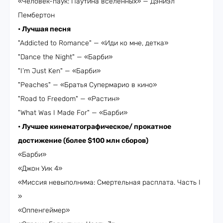
«Человек-паук: Паутина вселенных» — Дэниэл
Пембертон
• Лучшая песня
"Addicted to Romance" — «Иди ко мне, детка»
"Dance the Night" — «Барби»
"I’m Just Ken" — «Барби»
"Peaches" — «Братья Супермарио в кино»
"Road to Freedom" — «Растин»
"What Was I Made For" — «Барби»
• Лучшее кинематографическое/ прокатное
достижение (более $100 млн сборов)
«Барби»
«Джон Уик 4»
«Миссия невыполнима: Смертельная расплата. Часть I
»
«Оппенгеймер»