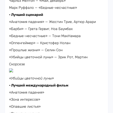
Чарльз Мелтон — «Май, декабрь»
Марк Руффало — «Бедные-несчастные»
• Лучший сценарий
«Анатомия падения» — Жюстин Трие, Артюр Арари
«Барби» — Грета Гервиг, Ноа Баумбах
«Бедные-несчастные» — Тони МакНамара
«Оппенгеймер» — Кристофер Нолан
«Прошлые жизни» — Селин Сон
«Убийцы цветочной луны» — Эрик Рот, Мартин
Скорсезе
«Убийцы цветочной луны»
• Лучший международный фильм
«Анатомия падения»
«Зона интересов»
«Опавшие листья»