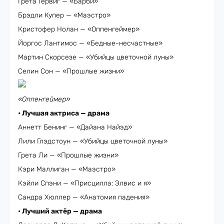
Грета Гервиг — «Барби»
Брэдли Купер — «Маэстро»
Кристофер Нолан — «Оппенгеймер»
Йоргос Лантимос — «Бедные-несчастные»
Мартин Скорсезе — «Убийцы цветочной луны»
Селин Сон — «Прошлые жизни»
«Оппенгеймер»
• Лучшая актриса — драма
Аннетт Бенинг — «Дайана Найэд»
Лили Глэдстоун — «Убийцы цветочной луны»
Грета Ли — «Прошлые жизни»
Кэри Маллиган — «Маэстро»
Кэйли Спэни — «Присцилла: Элвис и я»
Сандра Хюллер — «Анатомия падения»
• Лучший актёр — драма