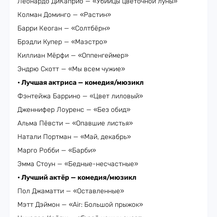
Леонардо ДиКаприо — «Убийцы цветочной луны»
Колман Доминго — «Растин»
Барри Кеоган — «Солтбёрн»
Брэдли Купер — «Маэстро»
Киллиан Мёрфи — «Оппенгеймер»
Эндрю Скотт — «Мы всем чужие»
• Лучшая актриса — комедия/мюзикл
Фэнтейжа Баррино — «Цвет лиловый»
Дженнифер Лоуренс — «Без обид»
Альма Пёвсти — «Опавшие листья»
Натали Портман — «Май, декабрь»
Марго Робби — «Барби»
Эмма Стоун — «Бедные-несчастные»
• Лучший актёр — комедия/мюзикл
Пол Джаматти — «Оставленные»
Мэтт Дэймон — «Air: Большой прыжок»