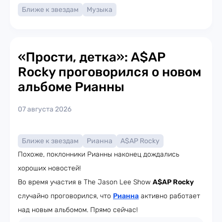
Ближе к звездам
Музыка
«Прости, детка»: A$AP
Rocky проговорился о новом
альбоме Рианны
07 августа 2026
Ближе к звездам
Рианна
A$AP Rocky
Похоже, поклонники Рианны наконец дождались
хороших новостей!
Во время участия в The Jason Lee Show
A$AP Rocky
случайно проговорился, что
Рианна
активно работает
над новым альбомом. Прямо сейчас!