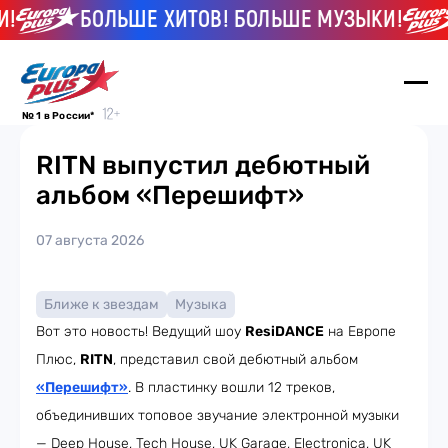
!
БОЛЬШЕ ХИТОВ! БОЛЬШЕ МУЗЫКИ!
№ 1 в России*
RITN выпустил дебютный
альбом «Перешифт»
07 августа 2026
Ближе к звездам
Музыка
Вот это новость! Ведущий шоу
ResiDANCE
на Европе
Плюс,
RITN
, представил свой дебютный альбом
«Перешифт»
. В пластинку вошли 12 треков,
объединивших топовое звучание электронной музыки
— Deep House, Tech House, UK Garage, Electronica, UK