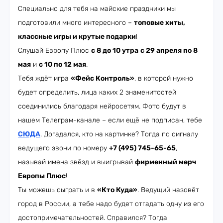
Специально для тебя на майские праздники мы
подготовили много интересного –
топовые хиты,
классные игры и крутые подарки
!
Слушай Европу Плюс
с 8 до 10 утра
с 29 апреля по 8
мая
и
с 10 по 12 мая
.
Тебя ждёт игра
«Фейс Контроль»
, в которой нужно
будет определить, лица каких 2 знаменитостей
соединились благодаря нейросетям. Фото будут в
нашем Телеграм-канале – если ещё не подписан, тебе
СЮДА
. Догадался, кто на картинке? Тогда по сигналу
ведущего звони по номеру
+7 (495) 745-65-65
,
называй имена звёзд и выигрывай
фирменный мерч
Европы Плюс
!
Ты можешь сыграть и в
«Кто Куда»
. Ведущий назовёт
город в России, а тебе надо будет отгадать одну из его
достопримечательностей. Справился? Тогда