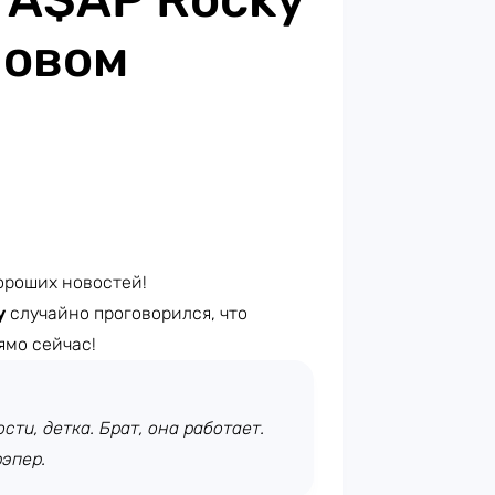
новом
ороших новостей!
y
случайно проговорился, что
ямо сейчас!
сти, детка. Брат, она работает.
рэпер.