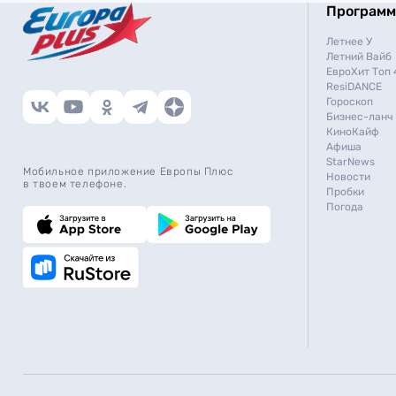
Програм
Летнее У
Летний Вайб
ЕвроХит Топ 
ResiDANCE
Гороскоп
Бизнес-ланч
КиноКайф
Афиша
StarNews
Мобильное приложение Европы Плюс
Новости
в твоем телефоне.
Пробки
Погода