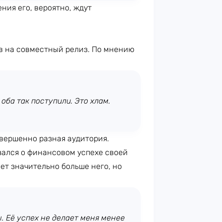
ения его, вероятно, ждут
в на совместный релиз. По мнению
оба так поступили. Это хлам.
овершенно разная аудитория.
зался о финансовом успехе своей
ет значительно больше него, но
 Её успех не делает меня менее