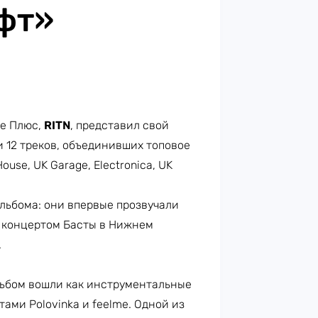
фт»
е Плюс,
RITN
, представил свой
и 12 треков, объединивших топовое
use, UK Garage, Electronica, UK
льбома: они впервые прозвучали
д концертом Басты в Нижнем
.
альбом вошли как инструментальные
ами Polovinka и feelme. Одной из