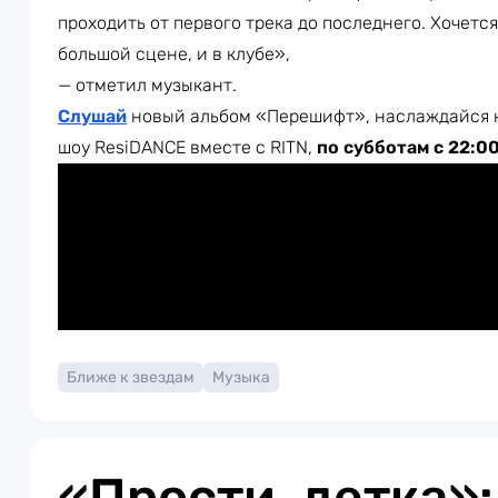
проходить от первого трека до последнего. Хочется
большой сцене, и в клубе»,
— отметил музыкант.
Слушай
новый альбом «Перешифт», наслаждайся 
шоу ResiDANCE вместе с RITN,
по субботам с 22:0
Ближе к звездам
Музыка
«Прости, детка»