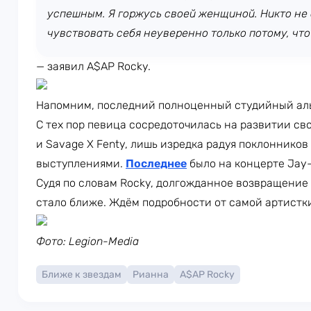
успешным. Я горжусь своей женщиной. Никто не
чувствовать себя неуверенно только потому, что
— заявил A$AP Rocky.
Напомним, последний полноценный студийный аль
С тех пор певица сосредоточилась на развитии свои
и Savage X Fenty, лишь изредка радуя поклонник
выступлениями.
Последнее
было на концерте Jay-
Судя по словам Rocky, долгожданное возвращение
стало ближе. Ждём подробности от самой артистк
Фото: Legion-Media
Ближе к звездам
Рианна
A$AP Rocky