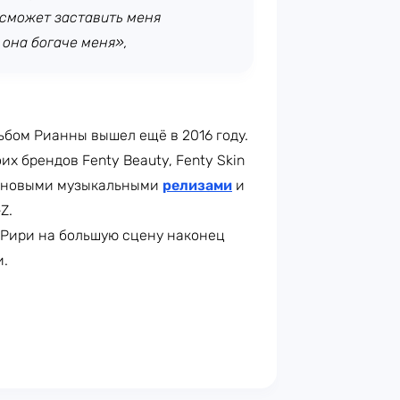
 сможет заставить меня
 она богаче меня»,
бом Рианны вышел ещё в 2016 году.
х брендов Fenty Beauty, Fenty Skin
ов новыми музыкальными
релизами
и
Z.
 Рири на большую сцену наконец
и.