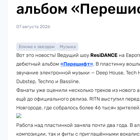
альбом «Переши
07 августа 2026
Ближе к звездам
Музыка
Вот это новость! Ведущий шоу
ResiDANCE
на Европ
дебютный альбом
«Перешифт»
. В пластинку вошл
звучание электронной музыки — Deep House, Tech Ho
Dubstep, Techno и Bassline.
Фанаты уже оценили несколько треков из нового а
ещё до официального релиза. RITN выступил пере
Новгороде, где собралось более 46 тысяч зрителей
Работа над пластинкой заняла почти два года. В 
композиции, так и фиты с приглашёнными вокалист