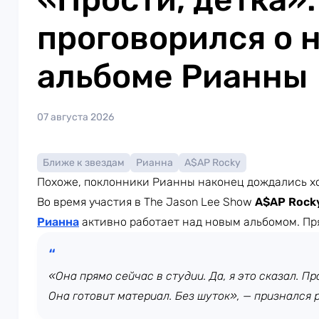
проговорился о 
альбоме Рианны
07 августа 2026
Ближе к звездам
Рианна
A$AP Rocky
Похоже, поклонники Рианны наконец дождались х
Во время участия в The Jason Lee Show
A$AP Rock
Рианна
активно работает над новым альбомом. Пр
«Она прямо сейчас в студии. Да, я это сказал. Про
Она готовит материал. Без шуток», — признался 