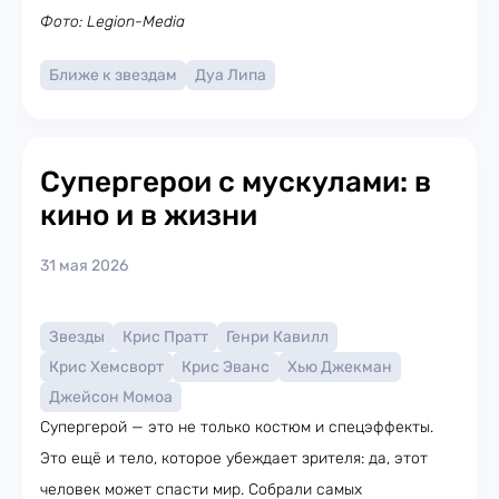
Фото: Legion-Media
Ближе к звездам
Дуа Липа
Супергерои с мускулами: в
кино и в жизни
31 мая 2026
Звезды
Крис Пратт
Генри Кавилл
Крис Хемсворт
Крис Эванс
Хью Джекман
Джейсон Момоа
Супергерой — это не только костюм и спецэффекты.
Это ещё и тело, которое убеждает зрителя: да, этот
человек может спасти мир. Собрали самых