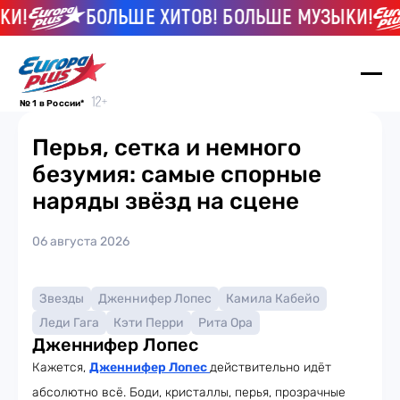
И!
БОЛЬШЕ ХИТОВ! БОЛЬШЕ МУЗЫКИ!
№ 1 в России*
Перья, сетка и немного
безумия: самые спорные
наряды звёзд на сцене
06 августа 2026
Звезды
Дженнифер Лопес
Камила Кабейо
Леди Гага
Кэти Перри
Рита Ора
Дженнифер Лопес
Кажется,
Дженнифер Лопес
действительно идёт
абсолютно всё. Боди, кристаллы, перья, прозрачные