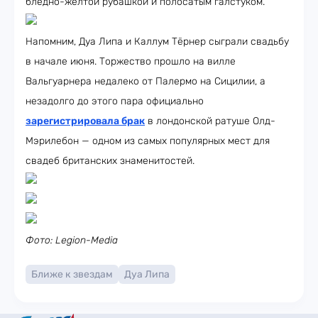
бледно-жёлтой рубашкой и полосатым галстуком.
Напомним, Дуа Липа и Каллум Тёрнер сыграли свадьбу
в начале июня. Торжество прошло на вилле
Вальгуарнера недалеко от Палермо на Сицилии, а
незадолго до этого пара официально
зарегистрировала брак
в лондонской ратуше Олд-
Мэрилебон — одном из самых популярных мест для
свадеб британских знаменитостей.
Фото: Legion-Media
Ближе к звездам
Дуа Липа