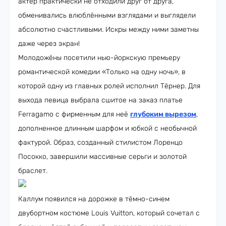
актёр практически не отходили друг от друга,
обменивались влюблёнными взглядами и выглядели
абсолютно счастливыми. Искры между ними заметны
даже через экран!
Молодожёны посетили нью-йоркскую премьеру
романтической комедии «Только на одну ночь», в
которой одну из главных ролей исполнил Тёрнер. Для
выхода певица выбрала сшитое на заказ платье
Ferragamo с фирменным для неё
глубоким вырезом
,
дополненное длинным шарфом и юбкой с необычной
фактурой. Образ, созданный стилистом Лоренцо
Посокко, завершили массивные серьги и золотой
браслет.
Каллум появился на дорожке в тёмно-синем
двубортном костюме Louis Vuitton, который сочетал с