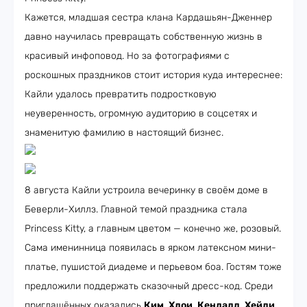
Кажется, младшая сестра клана Кардашьян-Дженнер
давно научилась превращать собственную жизнь в
красивый инфоповод. Но за фотографиями с
роскошных праздников стоит история куда интереснее:
Кайли удалось превратить подростковую
неуверенность, огромную аудиторию в соцсетях и
знаменитую фамилию в настоящий бизнес.
8 августа Кайли устроила вечеринку в своём доме в
Беверли-Хиллз. Главной темой праздника стала
Princess Kitty, а главным цветом — конечно же, розовый.
Сама именинница появилась в ярком латексном мини-
платье, пушистой диадеме и перьевом боа. Гостям тоже
предложили поддержать сказочный дресс-код. Среди
приглашённых оказались
Ким
,
Хлои
,
Кендалл
,
Хейли