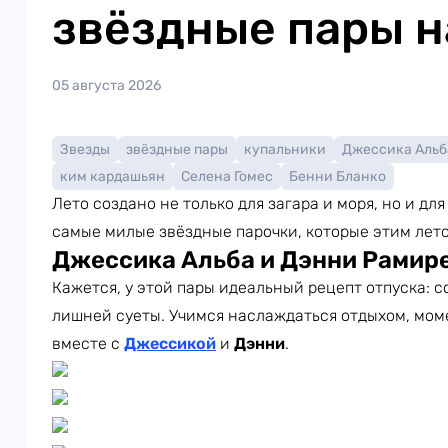
звёздные пары н
05 августа 2026
Звезды
звёздные пары
купальники
Джессика Альб
ким кардашьян
Селена Гомес
Бенни Бланко
Лето создано не только для загара и моря, но и д
самые милые звёздные парочки, которые этим лет
Джессика Альба и Дэнни Рамир
Кажется, у этой пары идеальный рецепт отпуска: с
лишней суеты. Учимся наслаждаться отдыхом, мом
вместе с
Джессикой
и
Дэнни
.