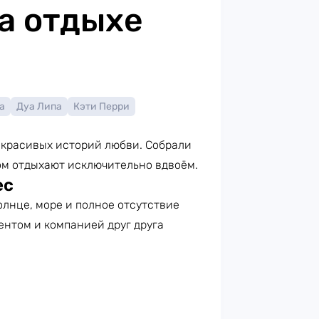
а отдыхе
а
Дуа Липа
Кэти Перри
ля красивых историй любви. Собрали
ом отдыхают исключительно вдвоём.
ес
олнце, море и полное отсутствие
ентом и компанией друг друга