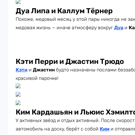
Дуа Липа и Каллум Тёрнер
Похоже, медовый месяц у этой пары никогда не зак
медовая жизнь — иначе атмосферу вокруг
Дуа
и
Ка
Кэти Перри и Джастин Трюдо
Кэти
и
Джастин
будто назначены послами беззабо
красивой парочке!
Ким Кардашьян и Льюис Хэмилт
У активных звёзд и отдых активный. После скорос
автомобиль на доску, берёт с собой
Ким
и отправля