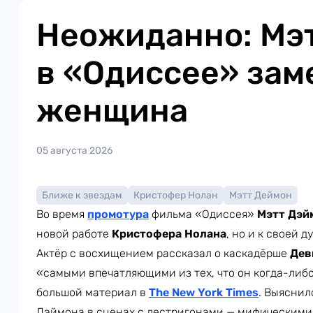
Неожиданно: Мэ
в «Одиссее» зам
женщина
05 августа 2026
Ближе к звездам
Кристофер Нолан
Мэтт Деймон
Во время
промотура
фильма «Одиссея»
Мэтт Дэй
новой работе
Кристофера Нолана
, но и к своей д
Актёр с восхищением рассказал о каскадёрше
Дев
«самыми впечатляющими из тех, что он когда-либо
большой материал в
The New York Times
. Выяснил
Дэймона в сценах с лестригонами — мифическими