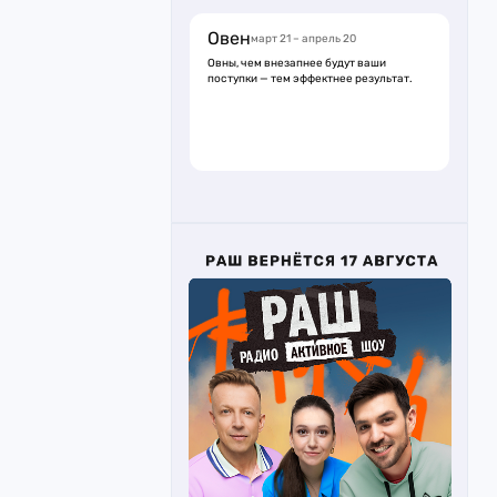
Овен
март 21 – апрель 20
Овны, чем внезапнее будут ваши
поступки — тем эффектнее результат.