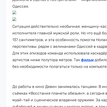
Одиссея.
Ситуация действительно необычная: женщину-кас
исполнителя главной мужской роли. Но что ещё бо
137 сантиметров, и эта особенность помогла Нол
перспективы: рядом с великанами Одиссей в кадре
Для этих эпизодов команда использовала каскадёр
артистов ниже полутора метров. Так
фильм
добилс
без необходимости полагаться только на компьюте
До работы в кино Девин занималась танцами. В ин
съёмках «Восстания планеты обезьян», а сегодня в
муай-тай и сценическое владение оружием. За кар
дублёршей в экшен-сценах у многих актрис, в том 