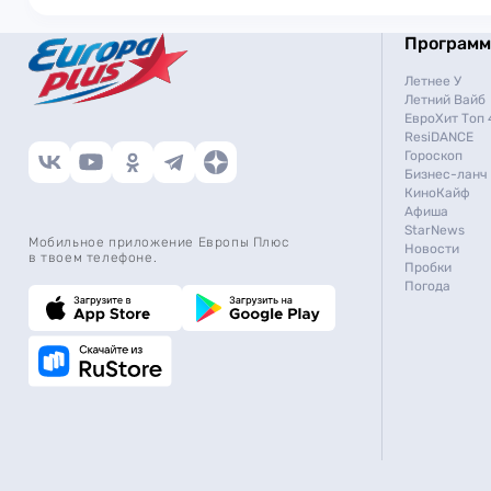
Програм
Летнее У
Летний Вайб
ЕвроХит Топ 
ResiDANCE
Гороскоп
Бизнес-ланч
КиноКайф
Афиша
StarNews
Мобильное приложение Европы Плюс
Новости
в твоем телефоне.
Пробки
Погода