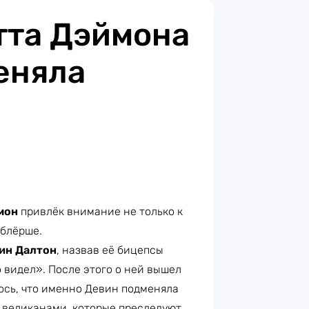
тта Дэймона
еняла
мон
привлёк внимание не только к
ублёрше.
ин Далтон
, назвав её бицепсы
 видел». После этого о ней вышел
ось, что именно Девин подменяла
 великанами, которые преследуют