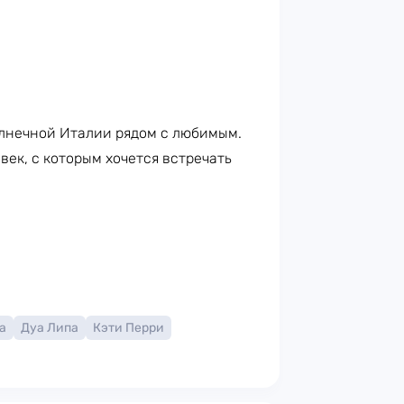
лнечной Италии рядом с любимым.
век, с которым хочется встречать
а
Дуа Липа
Кэти Перри