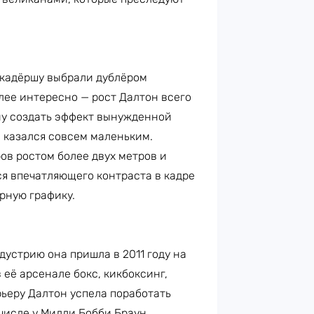
кадёршу выбрали дублёром
лее интересно — рост Далтон всего
ану создать эффект вынужденной
 казался совсем маленьким.
ов ростом более двух метров и
я впечатляющего контраста в кадре
рную графику.
дустрию она пришла в 2011 году на
 её арсенале бокс, кикбоксинг,
ьеру Далтон успела поработать
числе у Милли Бобби Браун.