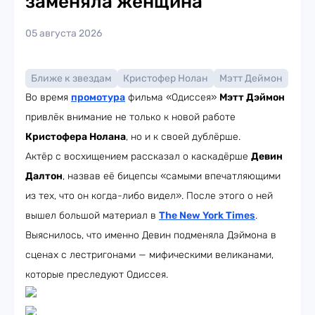
заменяла женщина
05 августа 2026
Ближе к звездам
Кристофер Нолан
Мэтт Деймон
Во время
промотура
фильма «Одиссея»
Мэтт Дэймон
привлёк внимание не только к новой работе
Кристофера Нолана
, но и к своей дублёрше.
Актёр с восхищением рассказал о каскадёрше
Девин
Далтон
, назвав её бицепсы «самыми впечатляющими
из тех, что он когда-либо видел». После этого о ней
вышел большой материал в
The New York Times
.
Выяснилось, что именно Девин подменяла Дэймона в
сценах с лестригонами — мифическими великанами,
которые преследуют Одиссея.