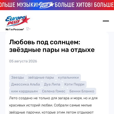
ЛЬШЕ МУЗЫКИ!
БОЛЬШЕ ХИТОВ! БОЛЬШЕ 
№ 1 в России*
Любовь под солнцем:
звёздные пары на отдыхе
05 августа 2026
Звезды
звёздные пары
купальники
Джессика Альба
Дуа Липа
Кэти Перри
ким кардашьян
Селена Гомес
Бенни Бланко
Лето создано не только для загара и моря, но и для
красивых историй любви. Собрали самые милые
звёздные парочки, которые этим летом отдыхают