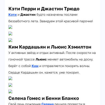
Кэти Перри и Джастин Трюдо
Кэти
и
Джастин
будто назначены послами
беззаботного лета. Завидуем этой красивой парочке!
Ким Кардашьян и Льюис Хэмилтон
У активных звёзд и отдых активный. После скорости на
гоночной трассе
Льюис
меняет автомобиль на доску,
берёт с собой
Ким
и отправляется покорять волны.
Сердце Кардашьян он, кажется, уже покорил.
Селена Гомес и Бенни Бланко
Свой день рождения
Селена
решила провести в