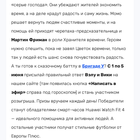
«серые господа». Они убеждают жителей экономить
время, а на деле крадут радость и саму жизнь. Момо
решает вернуть людям счастливые моменты, и на
помощь ей приходят черепаха-предсказательница и
Мартин Фриман
в роли Хранителя времени. Героям
нужно спешить, пока не завял Цветок времени, только
так у людей есть шанс снова почувствовать радость.
А ты готов к сказочному баттлу в
Бригаде У
?
С 1 по 5
июня
присылай правильный ответ
Вэлу и Вики
на
нашем сайте (там появилась кнопка
«Написать в
эфир»
справа под гороскопом) и стань участником
розыгрыша. Призы вручаем каждый день! Победители
станут обладателями смарт-часов Huawei Watch Fit 4
— идеального помощника для активных людей. А
остальные участники получат стильные футболки от
Европы Плюс.