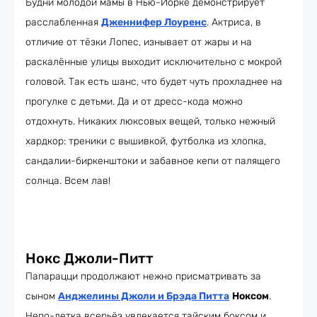
Будни молодой мамы в Нью-Йорке демонстрирует
расслабленная
Дженнифер Лоуренс
. Актриса, в
отличие от тёзки Лопес, изнывает от жары и на
раскалённые улицы выходит исключительно с мокрой
головой. Так есть шанс, что будет чуть прохладнее на
прогулке с детьми. Да и от дресс-кода можно
отдохнуть. Никаких люксовых вещей, только нежный
хардкор: треники с вышивкой, футболка из хлопка,
сандалии-биркенштоки и забавное кепи от палящего
солнца. Всем лав!
Нокс Джоли-Питт
Папарацци продолжают нежно присматривать за
сыном
Анджелины Джоли и Брэда Питта
Ноксом
.
Непо-детка всерьёз увлекается тайским боксом и