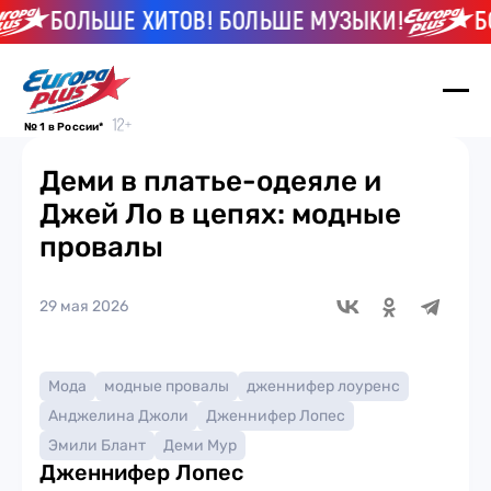
БОЛЬШЕ ХИТОВ! БОЛЬШЕ МУЗЫКИ!
БОЛ
№ 1 в России*
Деми в платье-одеяле и
Джей Ло в цепях: модные
провалы
29 мая 2026
Мода
модные провалы
дженнифер лоуренс
Анджелина Джоли
Дженнифер Лопес
Эмили Блант
Деми Мур
Дженнифер Лопес