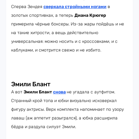
Сперва Зендея
сверкала стройными ногами
в
золотых спортивках, а теперь
Диана Крюгер
примерила чёрные боксеры. Из-за жары пойдёшь и не
на такие хитрости, а вещь действительно
универсальная: можно носить и с кроссовками, и с
каблуками, и смотрится свежо и не избито.
Эмили Блант
А вот
Эмили Блант
снова
не угадала с аутфитом.
Странный крой топа и юбки визуально исковеркал
фигуру актрисы. Верх комплекта напоминает по узору
лаваш (аж аппетит разыгрался), а юбка расширила
бёдра и раздула силуэт Эмили.