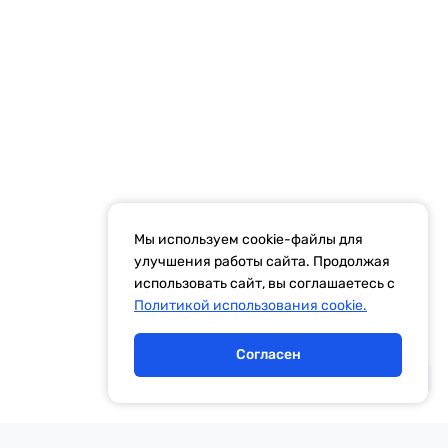
Мы используем cookie-файлы для
улучшения работы сайта. Продолжая
идетельство Эл № ФС77-59972 от 21.11.2014 выдано Федеральной
использовать сайт, вы соглашаетесь с
Политикой использования cookie.
Согласен