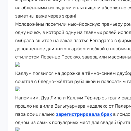
влюблёнными взглядами и выглядели абсолютно с
заметны даже через экран!
Молодожёны посетили нью-йоркскую премьеру ром
одну ночь», в которой одну из главных ролей испо
выбрала сшитое на заказ платье Ferragamo с фир
дополненное длинным шарфом и юбкой с необычно
стилистом Лоренцо Посокко, завершили массивные
Каллум появился на дорожке в тёмно-синем двубор
сочетал с бледно-жёлтой рубашкой и полосатым г
Напомним, Дуа Липа и Каллум Тёрнер сыграли свад
прошло на вилле Вальгуарнера недалеко от Палерм
пара официально
зарегистрировала брак
в лондо
одном из самых популярных мест для свадеб брит