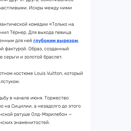
частливыми. Искры между ними
антической комедии «Только на
лнил Тёрнер. Для выхода певица
менным для неё
глубоким вырезом
,
й фактурой. Образ, созданный
 серьги и золотой браслет.
тном костюме Louis Vuitton, который
алстуком.
ьбу в начале июня. Торжество
о на Сицилии, а незадолго до этого
нской ратуше Олд-Мэрилебон —
анских знаменитостей.