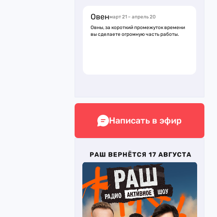
Овен
март 21 – апрель 20
Овны, за короткий промежуток времени
вы сделаете огромную часть работы.
Написать в эфир