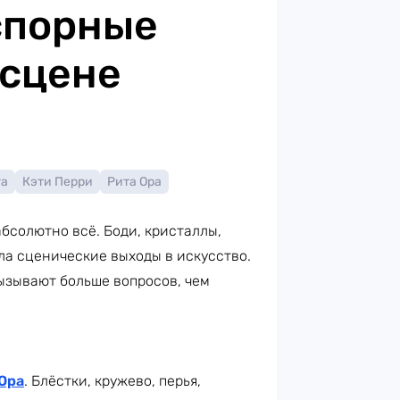
спорные
 сцене
га
Кэти Перри
Рита Ора
бсолютно всё. Боди, кристаллы,
ла сценические выходы в искусство.
ызывают больше вопросов, чем
Ора
. Блёстки, кружево, перья,