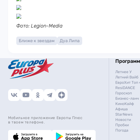
Фото: Legion-Media
Ближе к звездам
Дуа Липа
Програм
Летнее У
Летний Вайб
ЕвроХит Топ 
ResiDANCE
Гороскоп
Бизнес-ланч
КиноКайф
Афиша
StarNews
Мобильное приложение Европы Плюс
Новости
в твоем телефоне.
Пробки
Погода