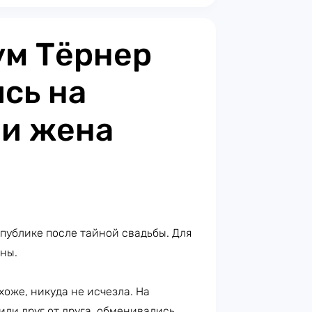
ум Тёрнер
сь на
 и жена
публике после тайной свадьбы. Для
ены.
охоже, никуда не исчезла. На
или друг от друга, обменивались