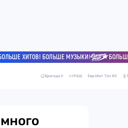
ЬШЕ ХИТОВ! БОЛЬШЕ МУЗЫКИ!
БОЛЬШЕ Х
Бригада У
РАШ
ЕвроХит Топ 40
емного