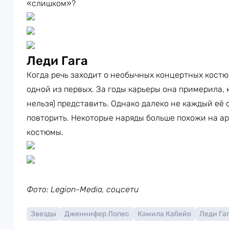
«слишком»?
Леди Гага
Когда речь заходит о необычных концертных кост
одной из первых. За годы карьеры она примерила, к
нельзя) представить. Однако далеко не каждый её
повторить. Некоторые наряды больше похожи на а
костюмы.
Фото: Legion-Media, соцсети
Звезды
Дженнифер Лопес
Камила Кабейо
Леди Га