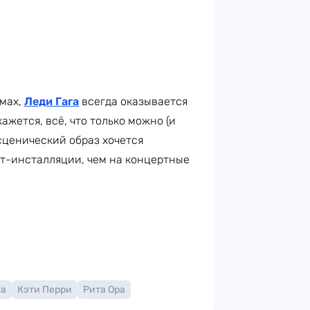
юмах,
Леди Гага
всегда оказывается
ажется, всё, что только можно (и
 сценический образ хочется
рт-инсталляции, чем на концертные
га
Кэти Перри
Рита Ора