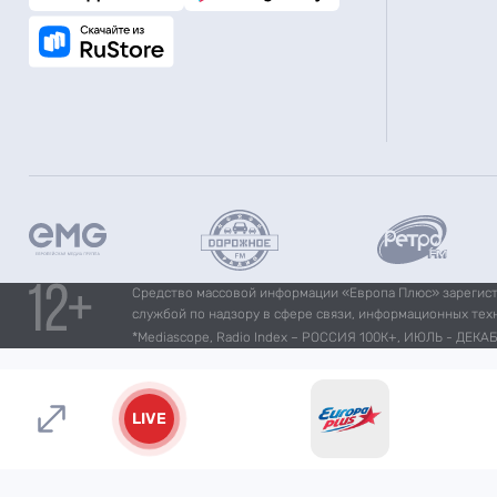
Средство массовой информации «Европа Плюс» зарегистр
службой по надзору в сфере связи, информационных тех
*Mediascope, Radio Index – РОССИЯ 100К+, ИЮЛЬ - ДЕКАБР
LIVE