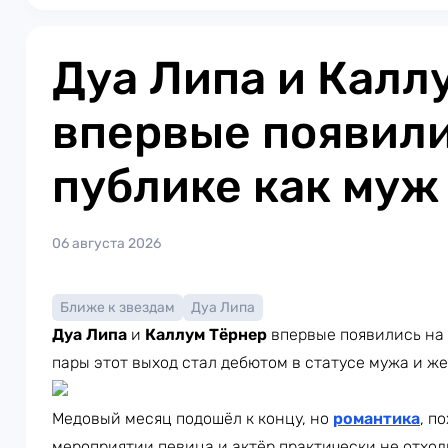
Дуа Липа и Калл
впервые появили
публике как муж
06 августа 2026
Ближе к звездам
Дуа Липа
Дуа Липа
и
Каллум Тёрнер
впервые появились на 
пары этот выход стал дебютом в статусе мужа и ж
Медовый месяц подошёл к концу, но
романтика
, п
мероприятии певица и актёр практически не отход