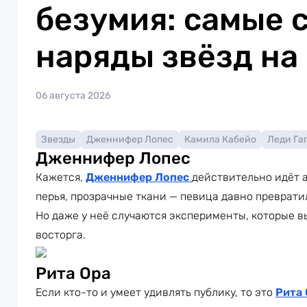
безумия: самые 
наряды звёзд на
06 августа 2026
Звезды
Дженнифер Лопес
Камила Кабейо
Леди Га
Дженнифер Лопес
Кажется,
Дженнифер Лопес
действительно идёт а
перья, прозрачные ткани — певица давно преврати
Но даже у неё случаются эксперименты, которые в
восторга.
Рита Ора
Если кто-то и умеет удивлять публику, то это
Рита 