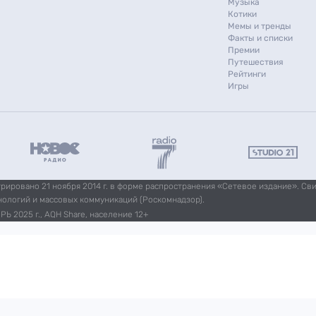
Музыка
Котики
Мемы и тренды
Факты и списки
Премии
Путешествия
Рейтинги
Игры
ировано 21 ноября 2014 г. в форме распространения «Сетевое издание». Св
нологий и массовых коммуникаций (Роскомнадзор).
Ь 2025 г., AQH Share, население 12+