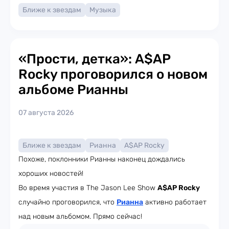
Ближе к звездам
Музыка
«Прости, детка»: A$AP
Rocky проговорился о новом
альбоме Рианны
07 августа 2026
Ближе к звездам
Рианна
A$AP Rocky
Похоже, поклонники Рианны наконец дождались
хороших новостей!
Во время участия в The Jason Lee Show
A$AP Rocky
случайно проговорился, что
Рианна
активно работает
над новым альбомом. Прямо сейчас!