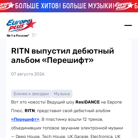
БОЛЬШЕ ХИТОВ! БОЛЬШЕ МУЗЫКИ!
БО
№ 1 в России*
RITN выпустил дебютный
альбом «Перешифт»
07 августа 2026
Ближе к звездам
Музыка
Вот это новость! Ведущий шоу
ResiDANCE
на Европе
Плюс,
RITN
, представил свой дебютный альбом
«Перешифт»
. В пластинку вошли 12 треков,
объединивших топовое звучание электронной музыки
— Deep House, Tech House, UK Garage, Electronica, UK