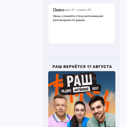
Овен
март 21 – апрель 20
Овны, сломайте стену непонимания
разговорами по душам.