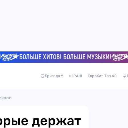
БОЛЬШЕ ХИТОВ! БОЛЬШЕ МУЗЫКИ!
БОЛ
Бригада У
РАШ
ЕвроХит Топ 40
яжении
торые держат