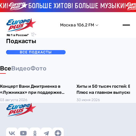
КИ!
БОЛЬШЕ ХИТОВ! БОЛЬШЕ МУЗЫКИ!
Москва 106,2 FM
№ 1 в России*
Подкасты
ВСЕ ПОДКАСТЫ
Все
Видео
Фото
Концерт Вани Дмитриенко в
Хиты и 50 тысяч гостей: Ев
«Лужниках» при поддержке
Плюс на главном выпускно
Европы Плюс
Москвы
03 августа 2026
30 июня 2026