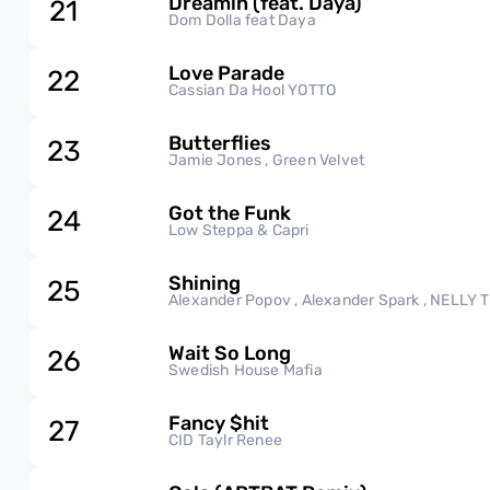
Dreamin (feat. Daya)
21
Dom Dolla feat Daya
Love Parade
22
Cassian Da Hool YOTTO
Butterflies
23
Jamie Jones , Green Velvet
Got the Funk
24
Low Steppa & Capri
Shining
25
Alexander Popov , Alexander Spark , NELLY 
Wait So Long
26
Swedish House Mafia
Fancy $hit
27
CID Taylr Renee