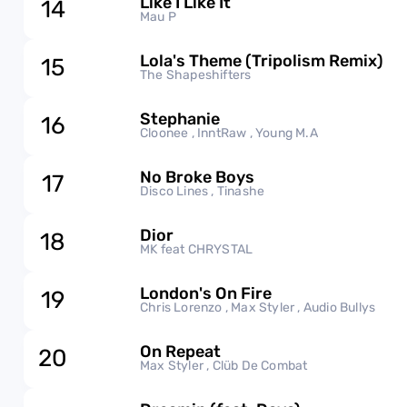
Like I Like It
14
Mau P
Lola's Theme (Tripolism Remix)
15
The Shapeshifters
Stephanie
16
Cloonee , InntRaw , Young M.A
No Broke Boys
17
Disco Lines , Tinashe
Dior
18
MK feat CHRYSTAL
London's On Fire
19
Chris Lorenzo , Max Styler , Audio Bullys
On Repeat
20
Max Styler , Clüb De Combat