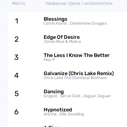
Место
Название трека / исполнитель
Blessings
1
Calvin Harris , Clementine Douglas
Edge Of Desire
2
Jonas Blue & Malive
The Less I Know The Better
3
Mau P
Galvanize (Chris Lake Remix)
4
Chris Lake The Chemical Brothers
Dancing
5
Grigoré , Serve Cold , Jaguar Jaguar
Hypnotized
6
Anyma , Ellie Goulding