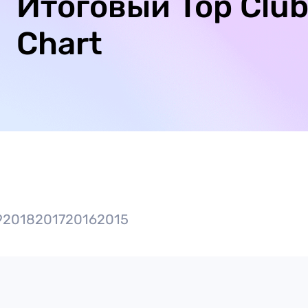
Итоговый Top Clu
Chart
9
2018
2017
2016
2015