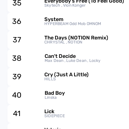
Everybody's Free (To Feel Good)
35
Skytech , Vion Konger
System
36
HYPERBEAM Odd Mob OMNOM
The Days (NOTION Remix)
37
CHRYSTAL , NOTION
Can't Decide
38
Max Dean , Luke Dean , Locky
Cry (Just A Little)
39
HILLS
Bad Boy
40
Linska
Lick
41
SIDEPIECE