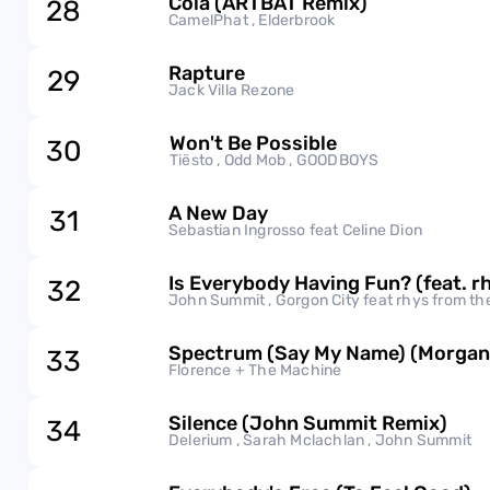
Cola (ARTBAT Remix)
28
CamelPhat , Elderbrook
Rapture
29
Jack Villa Rezone
Won't Be Possible
30
Tiësto , Odd Mob , GOODBOYS
A New Day
31
Sebastian Ingrosso feat Celine Dion
Is Everybody Having Fun? (feat. rh
32
John Summit , Gorgon City feat rhys from the
Spectrum (Say My Name) (Morgan
33
Florence + The Machine
Silence (John Summit Remix)
34
Delerium , Sarah Mclachlan , John Summit