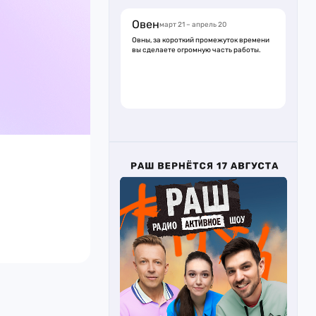
b
Овен
март 21 – апрель 20
Овны, за короткий промежуток времени
вы сделаете огромную часть работы.