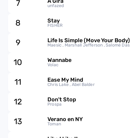
A Gira
7
unfazed
Stay
8
FISHER
Life Is Simple (Move Your Body)
9
Maesic , Marshall Jefferson , Salomé Das
Wannabe
10
Volac
Ease My Mind
11
Chris Lake , Abel Balder
Don't Stop
12
Prospa
Verano en NY
13
Toman