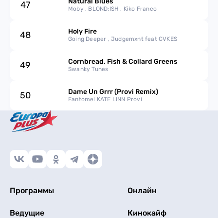
Natural Blues
47
Moby , BLOND:ISH , Kiko Franco
Holy Fire
48
Going Deeper , Judgemxnt feat CVKES
Cornbread, Fish & Collard Greens
49
Swanky Tunes
Dame Un Grrr (Provi Remix)
50
Fantomel KATE LINN Provi
Программы
Онлайн
Ведущие
Кинокайф