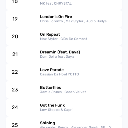
18
MK feat CHRYSTAL
London's On Fire
19
Chris Lorenzo , Max Styler , Audio Bullys
On Repeat
20
Max Styler , Clüb De Combat
Dreamin (feat. Daya)
21
Dom Dolla feat Daya
Love Parade
22
Cassian Da Hool YOTTO
Butterflies
23
Jamie Jones , Green Velvet
Got the Funk
24
Low Steppa & Capri
Shining
25
Alexander Popov , Alexander Spark , NELLY