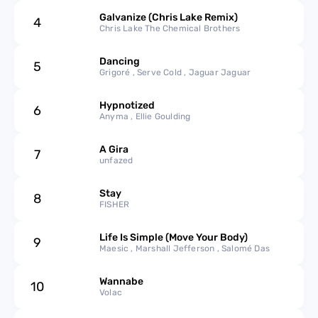
Galvanize (Chris Lake Remix)
4
2020
Chris Lake The Chemical Brothers
Dancing
2019
5
Grigoré , Serve Cold , Jaguar Jaguar
2018
Hypnotized
6
Anyma , Ellie Goulding
2017
A Gira
7
unfazed
2016
Stay
8
2015
FISHER
Life Is Simple (Move Your Body)
9
Maesic , Marshall Jefferson , Salomé Das
Wannabe
10
Volac