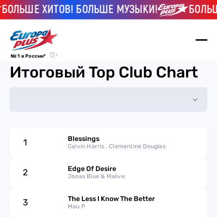
БОЛЬШЕ ХИТОВ! БОЛЬШЕ МУЗЫКИ!
БОЛЬШЕ
№ 1 в России*
Итоговый Top Club Chart
2025
Blessings
1
2024
Calvin Harris , Clementine Douglas
2023
Edge Of Desire
2
Jonas Blue & Malive
2022
The Less I Know The Better
3
Mau P
2021