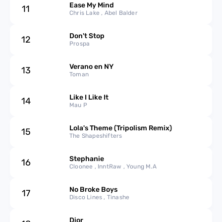
Ease My Mind
11
Chris Lake , Abel Balder
Don't Stop
12
Prospa
Verano en NY
13
Toman
Like I Like It
14
Mau P
Lola's Theme (Tripolism Remix)
15
The Shapeshifters
Stephanie
16
Cloonee , InntRaw , Young M.A
No Broke Boys
17
Disco Lines , Tinashe
Dior