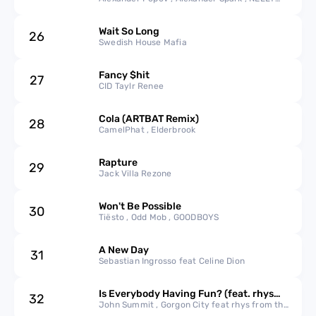
TGM
Wait So Long
26
Swedish House Mafia
Fancy $hit
27
CID Taylr Renee
Cola (ARTBAT Remix)
28
CamelPhat , Elderbrook
Rapture
29
Jack Villa Rezone
Won't Be Possible
30
Tiësto , Odd Mob , GOODBOYS
A New Day
31
Sebastian Ingrosso feat Celine Dion
Is Everybody Having Fun? (feat. rhys
32
from the sticks)
John Summit , Gorgon City feat rhys from the
sticks