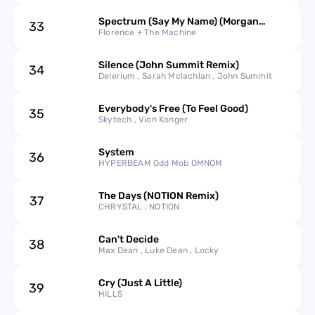
Spectrum (Say My Name) (Morgan
33
Seatree Remix)
Florence + The Machine
Silence (John Summit Remix)
34
Delerium , Sarah Mclachlan , John Summit
Everybody's Free (To Feel Good)
35
Skytech , Vion Konger
System
36
HYPERBEAM Odd Mob OMNOM
The Days (NOTION Remix)
37
CHRYSTAL , NOTION
Can't Decide
38
Max Dean , Luke Dean , Locky
Cry (Just A Little)
39
HILLS