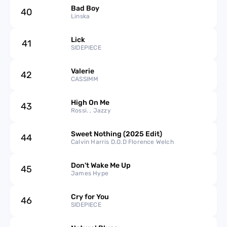
Bad Boy
40
Linska
Lick
41
SIDEPIECE
Valerie
42
CASSIMM
High On Me
43
Rossi. , Jazzy
Sweet Nothing (2025 Edit)
44
Calvin Harris D.O.D Florence Welch
Don't Wake Me Up
45
James Hype
Cry for You
46
SIDEPIECE