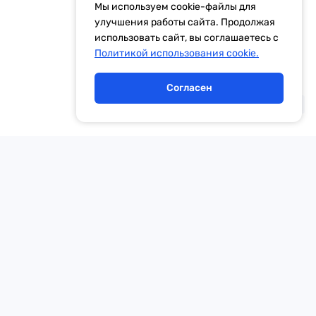
Мы используем cookie-файлы для
улучшения работы сайта. Продолжая
идетельство Эл № ФС77-59972 от 21.11.2014 выдано Федеральной
использовать сайт, вы соглашаетесь с
Политикой использования cookie.
Согласен