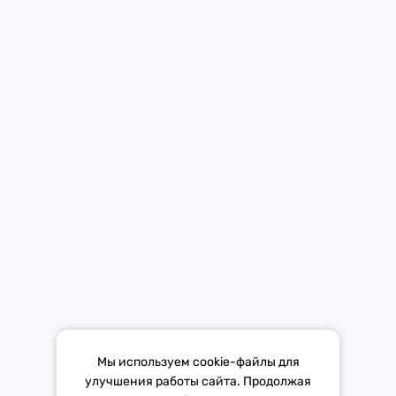
Средство массовой информации «Европа Плюс»
зарегистрировано 21 ноября 2014 г. в форме распространения
«Сетевое издание». Свидетельство Эл № ФС77-59972 от
21.11.2014 выдано Федеральной службой по надзору в сфере
связи, информационных технологий и массовых коммуникаций
(Роскомнадзор).
*Mediascope, Radio Index – РОССИЯ 100К+, ИЮЛЬ - ДЕКАБРЬ
2025 г., AQH Share, население 12+
Мы используем cookie-файлы для
улучшения работы сайта. Продолжая