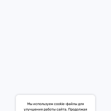
Новости
Контакты
Мобильное приложение Европы Плюс в твоем телефоне.
Средство массовой информации «Европа Плюс»
зарегистрировано 21 ноября 2014 г. в форме распространения
«Сетевое издание». Свидетельство Эл № ФС77-59972 от
21.11.2014 выдано Федеральной службой по надзору в сфере
связи, информационных технологий и массовых коммуникаций
(Роскомнадзор).
*Mediascope, Radio Index – РОССИЯ 100К+, ИЮЛЬ - ДЕКАБРЬ
Мы используем cookie-файлы для
2025 г., AQH Share, население 12+
улучшения работы сайта. Продолжая