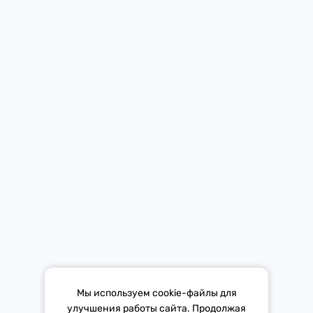
Новости
Контакты
Мобильное приложение Европы Плюс в твоем телефоне.
Средство массовой информации «Европа Плюс»
зарегистрировано 21 ноября 2014 г. в форме распространения
«Сетевое издание». Свидетельство Эл № ФС77-59972 от
21.11.2014 выдано Федеральной службой по надзору в сфере
связи, информационных технологий и массовых коммуникаций
(Роскомнадзор).
*Mediascope, Radio Index – РОССИЯ 100К+, ИЮЛЬ - ДЕКАБРЬ
Мы используем cookie-файлы для
2025 г., AQH Share, население 12+
улучшения работы сайта. Продолжая