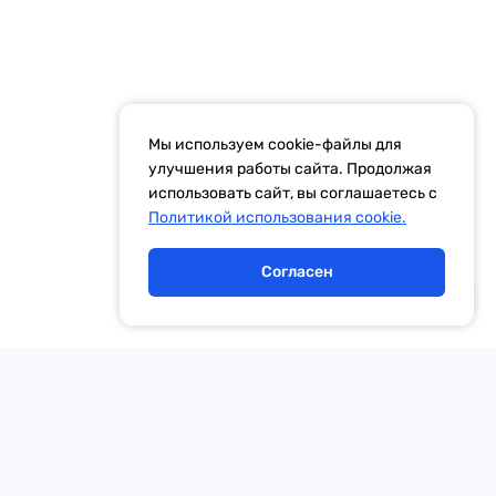
Мы используем cookie-файлы для
улучшения работы сайта. Продолжая
идетельство Эл № ФС77-59972 от 21.11.2014 выдано Федеральной
использовать сайт, вы соглашаетесь с
Политикой использования cookie.
Согласен