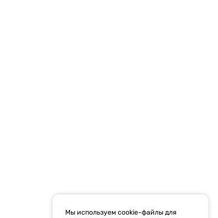
использования cookie
Мобильное приложение
Правила участия в
Положения по играм
играх
Политика
конфиденциальности
Рекламодателям
ти
Результаты СОУТ
Правила рассылок
Мы используем cookie-файлы для