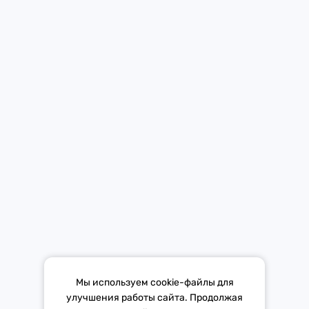
Новости
Контакты
Мобильное приложение Европы Плюс в твоем телефоне.
Средство массовой информации «Европа Плюс»
зарегистрировано 21 ноября 2014 г. в форме распространения
«Сетевое издание». Свидетельство Эл № ФС77-59972 от
21.11.2014 выдано Федеральной службой по надзору в сфере
связи, информационных технологий и массовых коммуникаций
(Роскомнадзор).
*Mediascope, Radio Index – РОССИЯ 100К+, ИЮЛЬ - ДЕКАБРЬ
Мы используем cookie-файлы для
2025 г., AQH Share, население 12+
улучшения работы сайта. Продолжая