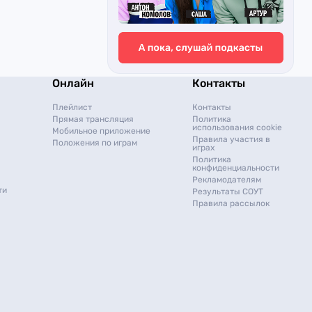
Онлайн
Контакты
Плейлист
Контакты
Прямая трансляция
Политика
использования cookie
Мобильное приложение
Правила участия в
Положения по играм
играх
Политика
конфиденциальности
Рекламодателям
ти
Результаты СОУТ
Правила рассылок