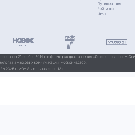
Путешествия
Рейтинги
Игры
ировано 21 ноября 2014 г. в форме распространения «Сетевое издание». Св
нологий и массовых коммуникаций (Роскомнадзор).
Ь 2025 г., AQH Share, население 12+