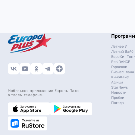
Програм
Летнее У
Летний Вайб
ЕвроХит Топ 
ResiDANCE
Гороскоп
Бизнес-ланч
КиноКайф
Афиша
StarNews
Мобильное приложение Европы Плюс
Новости
в твоем телефоне.
Пробки
Погода