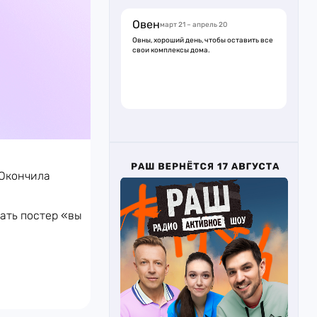
Овен
март 21 – апрель 20
Овны, хороший день, чтобы оставить все
свои комплексы дома.
 Окончила
ать постер «вы