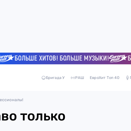
БОЛЬШЕ ХИТОВ! БОЛЬШЕ МУЗЫКИ!
БО
Бригада У
РАШ
ЕвроХит Топ 40
фессионалы!
во только