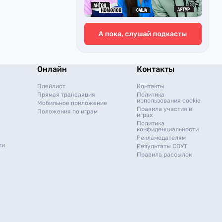
Онлайн
Контакты
Плейлист
Контакты
Прямая трансляция
Политика
использования cookie
Мобильное приложение
Правила участия в
Положения по играм
играх
Политика
конфиденциальности
Рекламодателям
ти
Результаты СОУТ
Правила рассылок