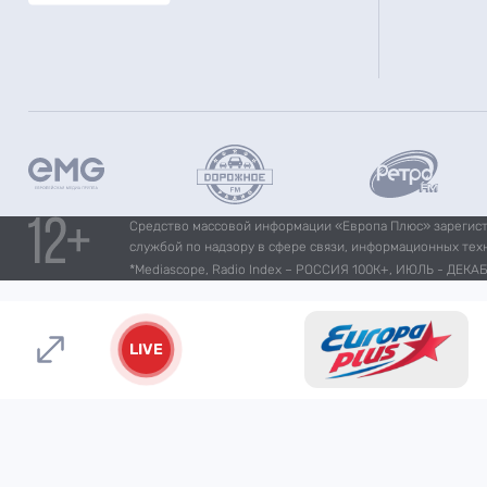
Средство массовой информации «Европа Плюс» зарегистр
службой по надзору в сфере связи, информационных тех
*Mediascope, Radio Index – РОССИЯ 100К+, ИЮЛЬ - ДЕКАБР
LIVE