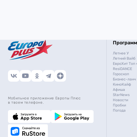
Програм
Летнее У
Летний Вайб
ЕвроХит Топ 
ResiDANCE
Гороскоп
Бизнес-ланч
КиноКайф
Афиша
StarNews
Мобильное приложение Европы Плюс
Новости
в твоем телефоне.
Пробки
Погода