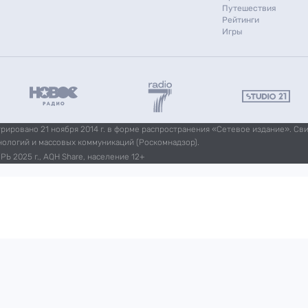
Путешествия
Рейтинги
Игры
ировано 21 ноября 2014 г. в форме распространения «Сетевое издание». Св
нологий и массовых коммуникаций (Роскомнадзор).
Ь 2025 г., AQH Share, население 12+