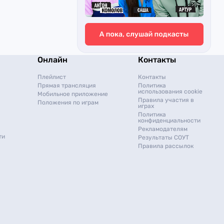
Онлайн
Контакты
Плейлист
Контакты
Прямая трансляция
Политика
использования cookie
Мобильное приложение
Правила участия в
Положения по играм
играх
Политика
конфиденциальности
Рекламодателям
ти
Результаты СОУТ
Правила рассылок