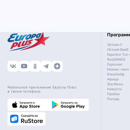
Програм
Летнее У
Летний Вайб
ЕвроХит Топ 
ResiDANCE
Гороскоп
Бизнес-ланч
КиноКайф
Афиша
StarNews
Мобильное приложение Европы Плюс
Новости
в твоем телефоне.
Пробки
Погода