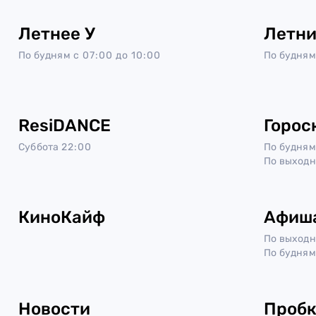
Летнее У
Летни
По будням
с 07:00 до 10:00
По будням
ResiDANCE
Горос
Суббота
22:00
По будням
По выход
КиноКайф
Афиш
По выход
По будням
Новости
Проб