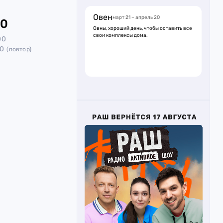
Овен
март 21 – апрель 20
40
Овны, хороший день, чтобы оставить все
свои комплексы дома.
00
00
(повтор)