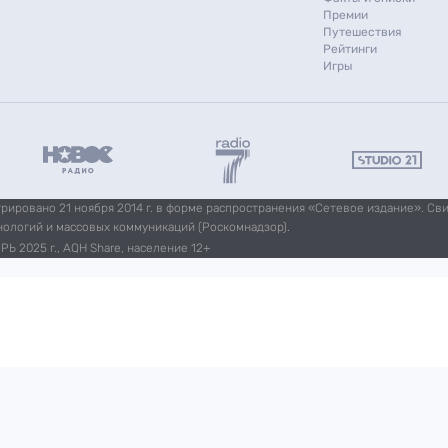
Премии
Путешествия
Рейтинги
Игры
ировано 21 ноября 2014 г. в форме распространения «Сетевое издание». Св
нологий и массовых коммуникаций (Роскомнадзор).
Ь 2025 г., AQH Share, население 12+