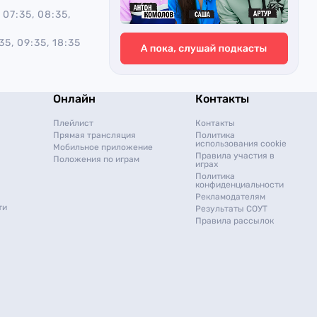
 07:35, 08:35,
35, 09:35, 18:35
Онлайн
Контакты
Плейлист
Контакты
Прямая трансляция
Политика
использования cookie
Мобильное приложение
Правила участия в
Положения по играм
играх
Политика
конфиденциальности
Рекламодателям
ти
Результаты СОУТ
Правила рассылок