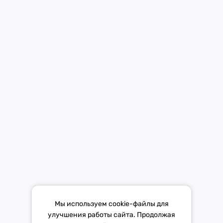
Средство массовой информации «Европа Плюс»
зарегистрировано 21 ноября 2014 г. в форме распространения
«Сетевое издание». Свидетельство Эл № ФС77-59972 от
21.11.2014 выдано Федеральной службой по надзору в сфере
связи, информационных технологий и массовых коммуникаций
(Роскомнадзор).
*Mediascope, Radio Index – РОССИЯ 100К+, ИЮЛЬ - ДЕКАБРЬ
2025 г., AQH Share, население 12+
Мы используем cookie-файлы для
улучшения работы сайта. Продолжая